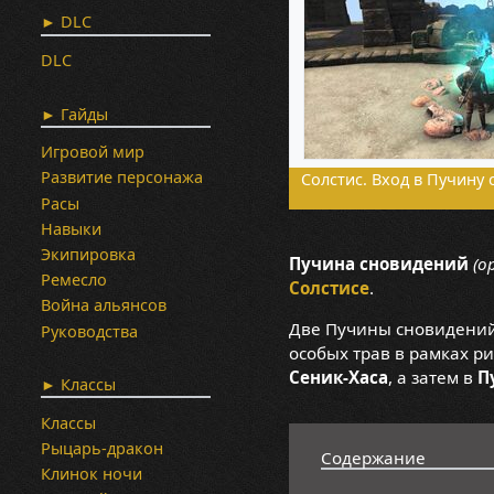
► DLC
DLC
► Гайды
Игровой мир
Развитие персонажа
Солстис. Вход в Пучину
Расы
Навыки
Экипировка
Пучина сновидений
(о
Ремесло
Солстисе
.
Война альянсов
Две Пучины сновидений
Руководства
особых трав в рамках р
Сеник-Хаса
, а затем в
П
► Классы
Классы
Рыцарь-дракон
Содержание
Клинок ночи