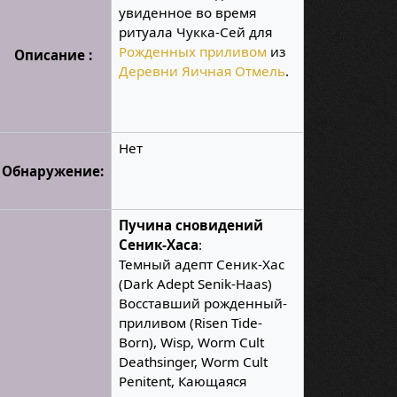
увиденное во время
ритуала Чукка-Сей для
Рожденных приливом
из
Описание :
Деревни Яичная Отмель
.
Нет
Обнаружение:
Пучина сновидений
Сеник-Хаса
:
Темный адепт Сеник-Хас
(Dark Adept Senik-Haas)
Восставший рожденный-
приливом (Risen Tide-
Born), Wisp, Worm Cult
Deathsinger, Worm Cult
Penitent, Кающаяся