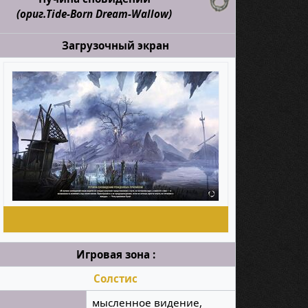
(ориг.Tide-Born Dream-Wallow)
Загрузочный экран
Игровая зона :
Солстис
мысленное видение,