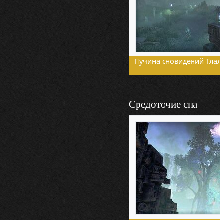
Пучина сновидений Тлал
Средоточие сна