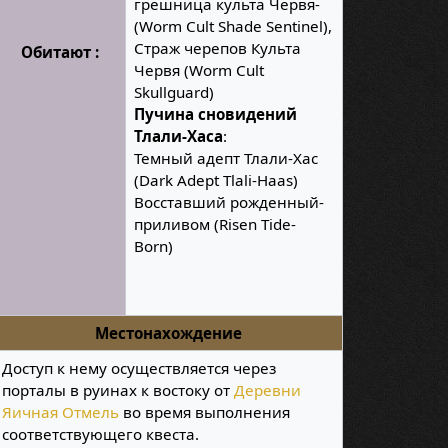
грешница культа Червя-
(Worm Cult Shade Sentinel),
Страж черепов Культа
Обитают :
Червя (Worm Cult
Skullguard)
Пучина сновидений
Тлали-Хаса
:
Темный адепт Тлали-Хас
(Dark Adept Tlali-Haas)
Восставший рожденный-
приливом (Risen Tide-
Born)
Местонахождение
Доступ к нему осуществляется через
порталы в руинах к востоку от
Деревни
Яичная Отмель
во время выполнения
соответствующего квеста.