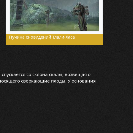
Пучина сновидений Тлали-Хаса
спускается со склона скалы, возвещая о
иносящего сверкающие плоды. У основания