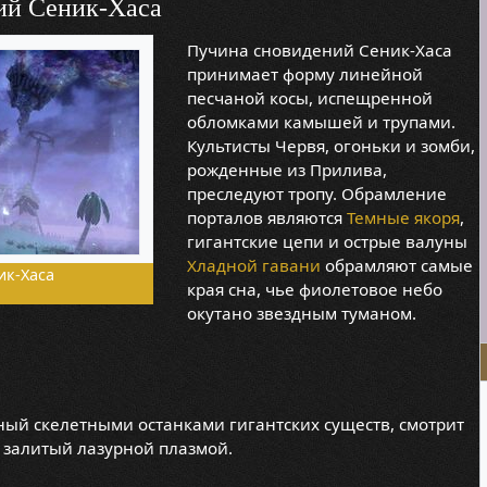
ий Сеник-Хаса
Пучина сновидений Сеник-Хаса
принимает форму линейной
песчаной косы, испещренной
обломками камышей и трупами.
Культисты Червя, огоньки и зомби,
рожденные из Прилива,
преследуют тропу. Обрамление
порталов являются
Темные якоря
,
гигантские цепи и острые валуны
Хладной гавани
обрамляют самые
ик-Хаса
края сна, чье фиолетовое небо
окутано звездным туманом.
ый скелетными останками гигантских существ, смотрит
, залитый лазурной плазмой.