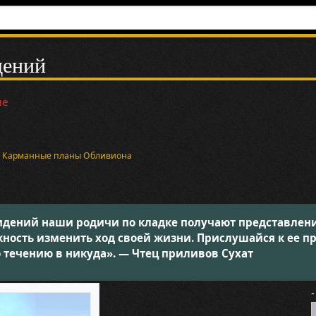
дений
ие
и
Карманные планы Обливиона
дений наши родичи по кладке получают представление 
ность изменить ход своей жизни. Прислушайся к ее п
о течению в никуда». — Чтец приливов Сухат
-