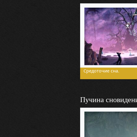
Средоточие сна.
Пучина сновиден