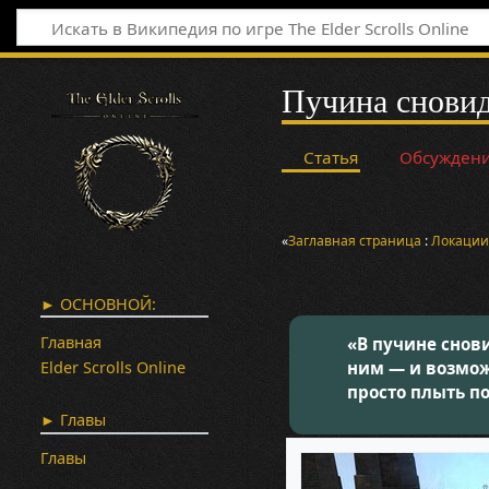
Пучина снови
Статья
Обсужден
«
Заглавная страница
:
Локаци
► ОСНОВНОЙ:
Главная
«В пучине снови
Elder Scrolls Online
ним — и возмож
просто плыть п
► Главы
Главы