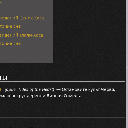
ы
видений Сеник-Хаса
точие сна
видений Тлали-Хаса
точие сна
ты
ы
(ориг. Tides of the Heart)
— Остановите культ Червя,
емлю вокруг деревни Яичная Отмель.