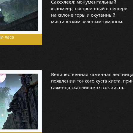
Саксхлеел: монументальный
ксанмеер, построенный в пещере
на склоне горы и окутанный
мистическим зеленым туманом.
и-Хаса
Величественная каменная лестница 
появлении тонкого куста хиста, пр
саженца скапливается сок хиста.