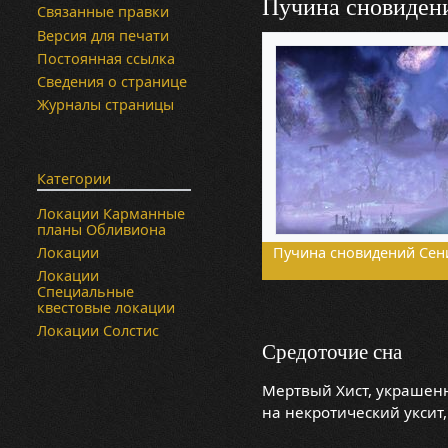
Пучина сновиден
Связанные правки
Версия для печати
Постоянная ссылка
Сведения о странице
Журналы страницы
Категории
Локации Карманные
планы Обливиона
Локации
Пучина сновидений Сен
Локации
Специальные
квестовые локации
Локации Солстис
Средоточие сна
Мертвый Хист, украшенн
на некротический уксит