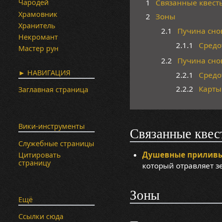
1
Связанные квест
Чародей
Храмовник
2
Зоны
Хранитель
2.1
Пучина сно
Некромант
2.1.1
Средо
Мастер рун
2.2
Пучина сно
► НАВИГАЦИЯ
2.2.1
Средо
2.2.2
Карты
Заглавная страница
Вики-инструменты
Связанные квес
Служебные страницы
Душевные прилив
Цитировать
страницу
который отравляет з
Зоны
Ещё
Ссылки сюда