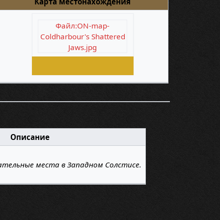
Карта местонахождения
Файл:ON-map-
Coldharbour's Shattered
Jaws.jpg
Описание
ательные места в Западном Солстисе.