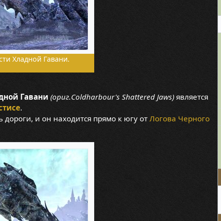
сти Хладной Гавани.
дной Гавани
(ориг.Coldharbour's Shattered Jaws)
является
стисе
.
 дороги, и он находится прямо к югу от
Логова Черного