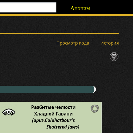
Аноним
Просмотр кода
История
Разбитые челюсти
Хладной Гавани
(ориг.Coldharbour's
Shattered Jaws)