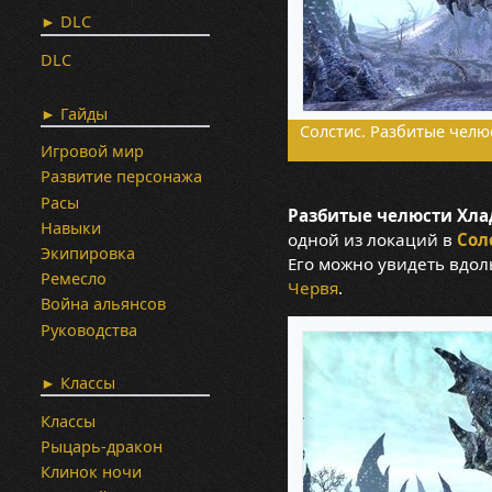
► DLC
DLC
► Гайды
Солстис. Разбитые челю
Игровой мир
Развитие персонажа
Расы
Разбитые челюсти Хла
Навыки
одной из локаций в
Сол
Экипировка
Его можно увидеть вдоль
Ремесло
Червя
.
Война альянсов
Руководства
► Классы
Классы
Рыцарь-дракон
Клинок ночи