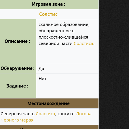
Игровая зона :
Солстис
скальное образование,
обнаруженное в
плоскостно-слившейся
Описание :
северной части
Солстиса
.
Обнаружение:
Да
Нет
Задание :
Местонахождение
Северная часть
Солстиса
, к югу от
Логова
Черного Червя