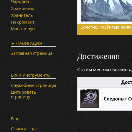
Чародей
Храмовник
Хранитель
Некромант
Солстис. Разбитые челю
Мастер рун
► НАВИГАЦИЯ
Заглавная страница
Достижения
С этим местом связано 
Вики-инструменты
Дос
Служебные страницы
Цитировать
страницу
Следопыт С
Ещё
Ссылки сюда