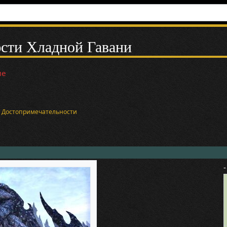
сти Хладной Гавани
ие
и
Достопримечательности
-