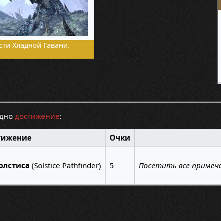
сти Хладной Гавани.
одно
достижение
:
тижение
Очки
олстиса
(Solstice Pathfinder)
5
Посетить все примеч