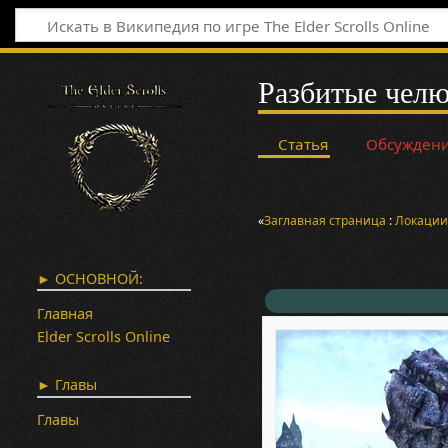
Разбитые челю
Статья
Обсужден
«
Заглавная страница
:
Локаци
► ОСНОВНОЙ:
Главная
Elder Scrolls Online
► Главы
Главы