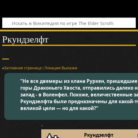
Ркундзелфт
«
Заглавная страница
:
Локации
Вылазки
"Не все двемеры из клана Руркен, пришедшие
горы Драконьего Хвоста, отправились далеко н
запад - в Воленфел. Похоже, величественные з
Ркундзелфта были предназначены для какой-т
великой цели — но для какой?"
-
Ркундзелфт