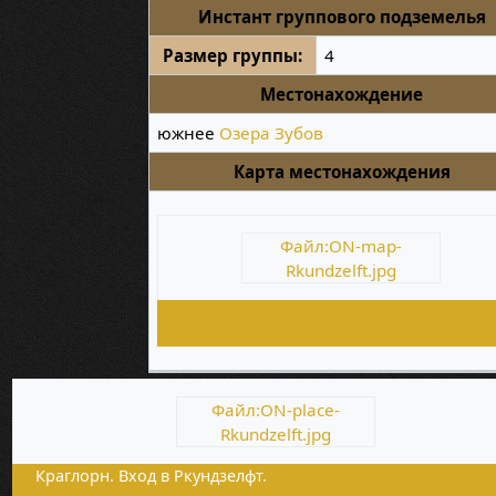
Инстант группового подземелья
Размер группы:
4
Местонахождение
южнее
Озера Зубов
Карта местонахождения
Файл:ON-map-
Rkundzelft.jpg
Файл:ON-place-
Rkundzelft.jpg
Краглорн. Вход в Ркундзелфт.