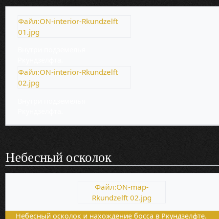
Файл:ON-interior-Rkundzelft
01.jpg
Внутри подземелья
Ркундзелфта.
Файл:ON-interior-Rkundzelft
02.jpg
Внутри подземелья
Ркундзелфта.
Небесный осколок
Файл:ON-map-
Rkundzelft 02.jpg
Небесный осколок и нахождение босса в Ркундзелфте.