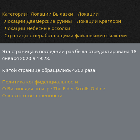
Категории
:
Локации Вылазки
Локации
Локации Двемерские руины
Локации Краглорн
Локации Небесные осколки
Страницы с неработающими файловыми ссылками
Эта страница в последний раз была отредактирована 18
января 2020 в 19:28.
К этой странице обращались 4202 раза.
Политика конфиденциальности
О Википедия по игре The Elder Scrolls Online
Отказ от ответственности