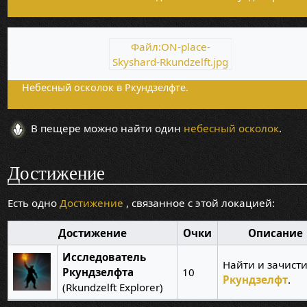
Файл:ON-place-
Skyshard-Rkundzelft.jpg
Небесный осколок в Ркундзелфте.
В пещере можно найти один
небесный осколок
.
Достижение
Есть одно
Достижение
, связанное с этой локацией:
Достижение
Очки
Описание
Исследователь
Найти и зачист
Ркундзелфта
10
Ркундзелфт
.
(Rkundzelft Explorer)