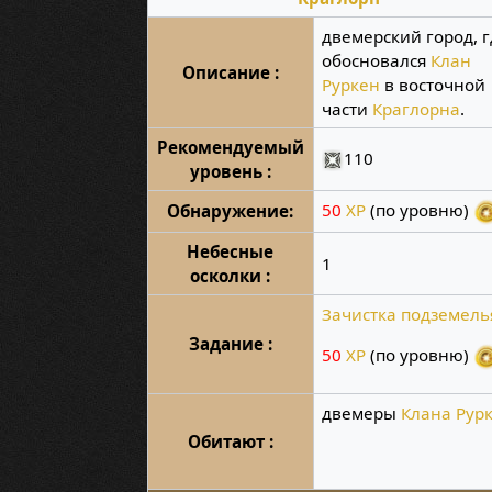
двемерский город, 
обосновался
Клан
Описание :
Руркен
в восточной
части
Краглорна
.
Рекомендуемый
110
уровень :
50
XP
(по уровню)
Обнаружение:
Небесные
1
осколки :
Зачистка подземель
Задание :
50
XP
(по уровню)
двемеры
Клана Рур
Обитают :