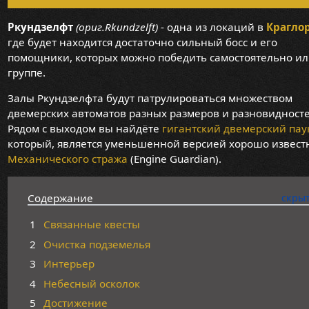
Ркундзелфт
(ориг.Rkundzelft)
- одна из локаций в
Крагло
где будет находится достаточно сильный босс и его
помощники, которых можно победить самостоятельно ил
группе.
Залы Ркундзелфта будут патрулироваться множеством
двемерских автоматов разных размеров и разновидносте
Рядом с выходом вы найдёте
гигантский двемерский пау
который, является уменьшенной версией хорошо извест
Механического стража
(Engine Guardian).
Содержание
1
Связанные квесты
2
Очистка подземелья
3
Интерьер
4
Небесный осколок
5
Достижение