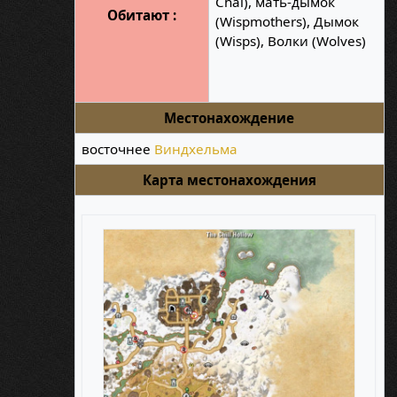
Chal), мать-дымок
Обитают :
(Wispmothers), Дымок
(Wisps), Волки (Wolves)
Местонахождение
восточнее
Виндхельма
Карта местонахождения