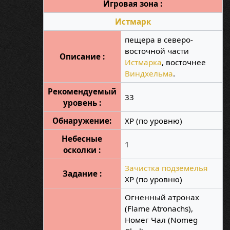
Игровая зона :
Истмарк
пещера в северо-
восточной части
Описание :
Истмарка
, восточнее
Виндхельма
.
Рекомендуемый
33
уровень :
Обнаружение:
XP (по уровню)
Небесные
1
осколки :
Зачистка подземелья
Задание :
XP (по уровню)
Огненный атронах
(Flame Atronachs),
Номег Чал (Nomeg