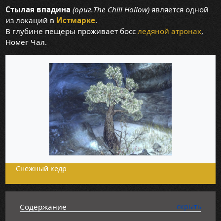
Стылая впадина
(ориг.The Chill Hollow)
является одной
из локаций в
Истмарке
.
В глубине пещеры проживает босс
ледяной атронах
,
Номег Чал.
Снежный кедр
Содержание