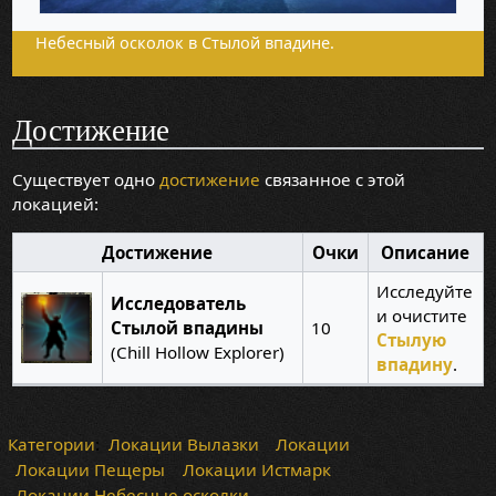
Небесный осколок в Стылой впадине.
Достижение
Существует одно
достижение
связанное с этой
локацией:
Достижение
Очки
Описание
Исследуйте
Исследователь
и очистите
Стылой впадины
10
Стылую
(Chill Hollow Explorer)
впадину
.
Категории
:
Локации Вылазки
Локации
Локации Пещеры
Локации Истмарк
Локации Небесные осколки