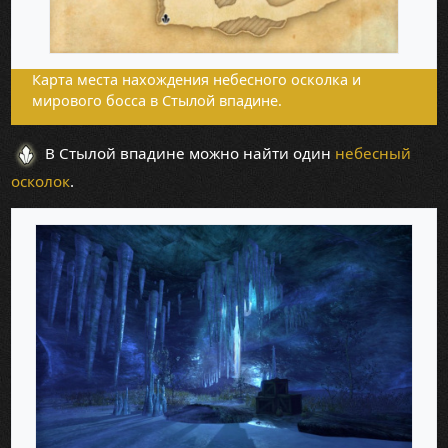
Карта места нахождения небесного осколка и
мирового босса в Стылой впадине.
В Стылой впадине можно найти один
небесный
осколок
.