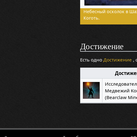
Небесный осколок в Ша
Коготь.
Достижение
Есть одно
Достижение
, 
Достиже
Исследовате
Медвежий Ко
(Bearclaw Mine