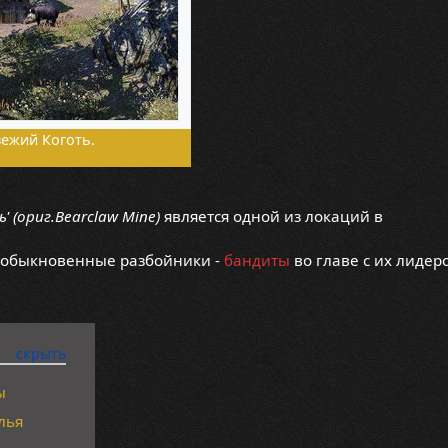
вежий Коготь.
ь'
(ориг.Bearclaw Mine)
является одной из локаций в
 обыкновенные разбойники -
бандиты
во главе с их лидер
ы
лья