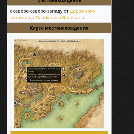
Местонахождение
к северо-северо-западу от
Дорожного
о
святилища Плачущего Великана
Карта местонахождения