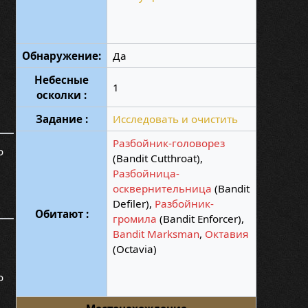
Обнаружение:
Да
Небесные
1
осколки :
Задание :
Исследовать и очистить
Разбойник-головорез
о
(Bandit Cutthroat),
Разбойница-
осквернительница
(Bandit
Defiler),
Разбойник-
Обитают :
громила
(Bandit Enforcer),
Bandit Marksman
,
Октавия
(Octavia)
о