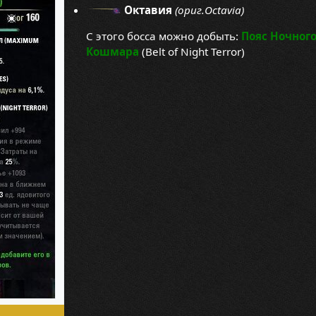
Октавия
(ориг.Octavia)
С этого босса можно добыть:
Пояс Ночног
Кошмара
(Belt of Night Terror)