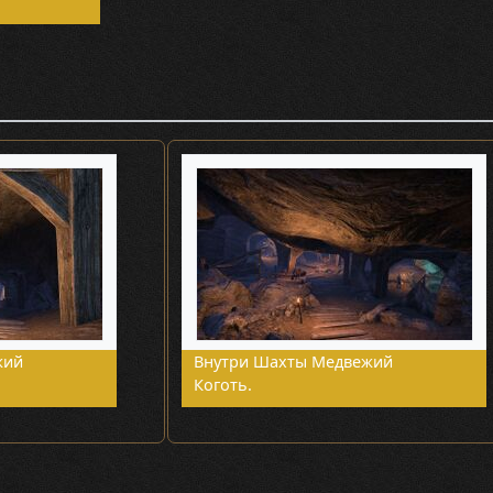
жий
Внутри Шахты Медвежий
Коготь.