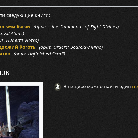
йти следующие книги:
осьми богов
(ориг. …ine Commands of Eight Divines)
. All Alone)
г. Hubert's Notes)
двежий Коготь
(ориг. Orders: Bearclaw Mine)
иток
(ориг. Unfinished Scroll)
лок
В пещере можно найти один
не