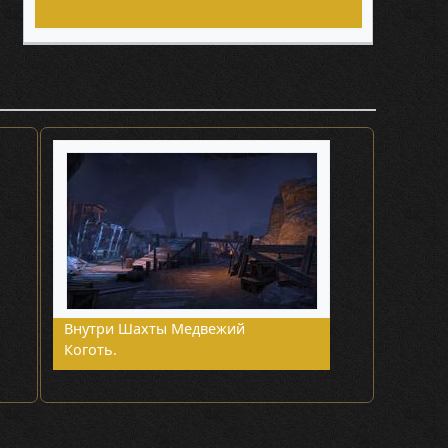
Внутри Шахты Медвежий
Коготь.