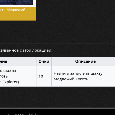
хте Медвежий
связанное с этой локацией:
ние
Очки
Описание
ль шахты
Найти и зачистить шахту
готь
10
Медвежий Коготь.
 Explorer)