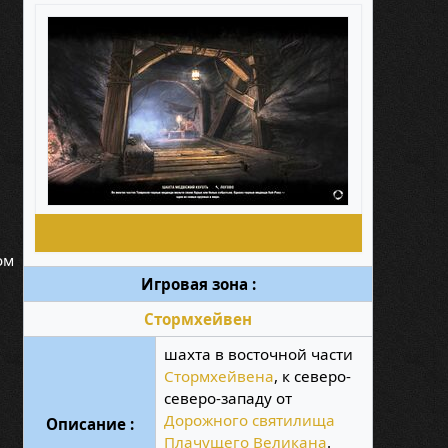
ом
Игровая зона :
Стормхейвен
шахта в восточной части
Стормхейвена
, к северо-
северо-западу от
Дорожного святилища
Описание :
Плачущего Великана
.