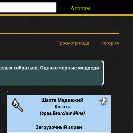
Аноним
Просмотр кода
История
белых собратьев. Однако черные медведи
-
Шахта Медвежий
Коготь
(ориг.Bearclaw Mine)
Загрузочный экран