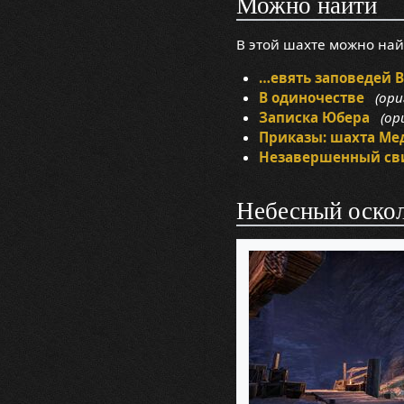
Можно найти
В этой шахте можно на
…евять заповедей В
В одиночестве
(ориг
Записка Юбера
(ори
Приказы: шахта Ме
Незавершенный св
Небесный оско