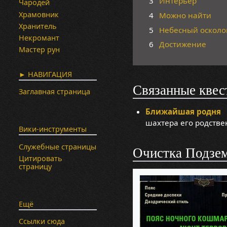
3
Интерьер
Чародей
Храмовник
4
Можно найти
Хранитель
5
Небесный осколо
Некромант
6
Достижение
Мастер рун
► НАВИГАЦИЯ
Связанные квес
Заглавная страница
Ближайшая родня
(
шахтера его родстве
Вики-инструменты
Служебные страницы
Очистка Подзе
Цитировать
страницу
Ещё
Ссылки сюда