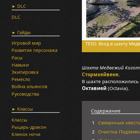
► DLC
DLC
► Гайды
Игровой мир
TESO. Вход в шахту Мед
Развитие персонажа
Расы
Навыки
Шахта Медвежий Когот
Экипировка
Стормхейвене
.
Ремесло
В шахте расположились
Война альянсов
Октавией
(Octavia).
Руководства
► Классы
Содержание
Классы
1
Связанные квест
Рыцарь-дракон
2
Очистка Подземе
Клинок ночи