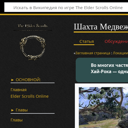
Шахта Медвеж
Статья
Обсужден
«
Заглавная страница
:
Локаци
Во многих част
Хай-Рока — одн
► ОСНОВНОЙ:
Главная
Elder Scrolls Online
► Главы
Главы