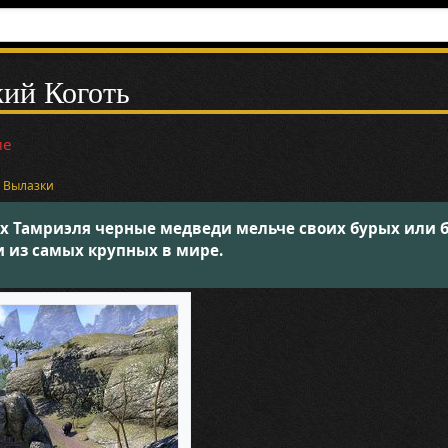
ий Коготь
ие
и
Вылазки
ях Тамриэля черные медведи мельче своих бурых или 
и из самых крупных в мире.