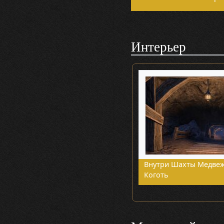
Интерьер
Внутри Шахты Медве
Коготь