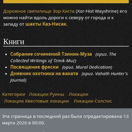
Дорожное святилище Зор-Хиста
(Xor-Hist Wayshrine) его
можно найти вдоль дороги к северу от города и к
западу от
шахты Каз-Нисак
.
Книги
Собрание сочинений Тзиник-Муза
(ориг. The
Collected Writings of Tzinik-Muz)
Посвящение фрески
(ориг. Mural Dedication)
Дневник охотника на вахата
(ориг. Vahath Hunter's
Journal)
Категории
:
Локации Руины
Локации
Локации Квестовые локации
Локации Солстис
Эта страница в последний раз была отредактирована 13
марта 2026 в 00:00.