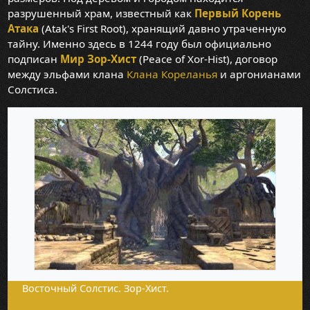
разрушенный храм, известный как
Первый Корень
Атака
(Atak's First Root), хранящий давно утраченную
тайну. Именно здесь в 1244 году был официально
подписан
Мир Зор-Хист
(Peace of Xor-Hist), договор
между эльфами клана
Клана Кореланья
и аргонианами
Солстиса.
Восточный Солстис. Зор-Хист.