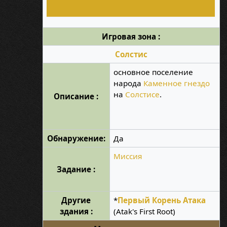
Игровая зона :
Солстис
основное поселение
народа
Каменное гнездо
на
Солстисе
.
Описание :
Обнаружение:
Да
Миссия
Задание :
Другие
*
Первый Корень Атака
здания :
(Atak's First Root)