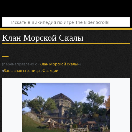
Клан Морской Скалы
(перенаправлено с «
Клан Морской скалы
»)
«
Заглавная страница
:
Фракции