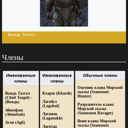
Вождь Тазгол
Члены
Именованные
Именованные
Обычные члены
члены
члены
Охотник клана Морской
скалы
(Seamount
Вождь Тазгол
Кхарш
(Kharsh)
Hunter)
(Chief Tazgol) -
Лагабул
(Вождь)
Разрушитель клана
(Lagabul)
Морской скалы
Абимфаш
(Seamount Ravager)
Лаганак
(Abimfash)
(Laganakh)
Воин клана Морской
Агли
(Agli)
скалы
(Seamount
Лагруда