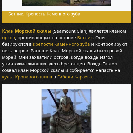
Бетник. Крепость Каменного зуба
Клан Морской скалы
(Seamount Clan) является кланом
орков
, проживающих на острове
Бетник
. Они
базируются в
крепости Каменного зуба
и контролируют
весь остров. Раньше Клан Морской скалы был грозой
морей. Они захватили остров, когда вождь Изгол
уничтожил живших здесь бретонцев. Вождь Тазгол
созвал клан Морской скалы и собирается напасть на
культ Кровавого шипа
в
Гибели Карзога
.