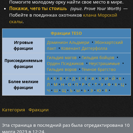
Помогите молодому орку найти свое место в мире.
Покажи, чего ты стоишь
(ориг. Prove Your Worth)
—
Побейте в поединках охотников
клана Морской
скалы
.
Фракции TESO
Игровые
Доминион Альдмери
•
Эбонхартский
фракции
пакт
•
Ковенант Даггерфолла
Гильдия магов
•
Гильдия бойцов
•
Присоединяемые
Орден Псиджиков
•
Неустрашимые
•
фракции
Гильдия воров
•
Тёмное братство
А
•
Б
•
В
•
Г
•
Д
•
Е
•
Ё
•
Ж
•
З
•
И
•
Й
•
К
•
Более мелкие
Л
•
М
•
Н
•
О
•
П
•
Р
•
С
•
Т
•
У
•
Ф
•
Х
•
Ц
•
фракции
Ч
•
Ш
•
Щ
•
Ъ
•
Ы
•
Ь
•
Э
•
Ю
•
Я
•
Категория
:
Фракции
Эта страница в последний раз была отредактирована 10
марта 2023 в 12:24.