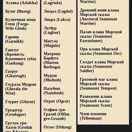
Warrior)
Азлака
(Azlakha)
(Lagruda)
Древний воин клана
Бузог
(Buzog)
Легдал
(Legdul)
Морской скалы
(Ancestral Seamount
Кузнечная жена
Локра
(Lokra)
Warrior)
Глеш
(Forge-
Лугбур
Wife Glesh)
Палач клана Морской
(Lugbur)
скалы
(Seamount
Гарник
Executioner)
Магула
(Garnikh)
(Magula)
Орк клана Морской
Гашзуг
скалы
(Seamount Orc)
Матрона
(Крепость
Борбуга
Каменного зуба)
Солдат клана Морской
(Matron
(Gashzug)
скалы
(Seamount
Borbuga)
Soldier)
Гатруг
Мудуш
(Ghatrugh)
Грозовой маг клана
(Mudush)
Морской скалы
Глурала Мудрая
(Seamount Tempest)
Назубеш
(Glurala the
(Nazubesh)
Wise)
Разведчик клана
Морской скалы
Ограт
(Ograt)
Глурнт
(Glurnt)
(Seamount Scout)
Олфим гро-
Гродагур
Член племени
Гразоб
(Olfim
(Grodagur)
(Tribesman)
gro-Grazob)
Грулук гро-
Отзог
(Othzog)
Хазун
(Gruluk
gro-Khazun)