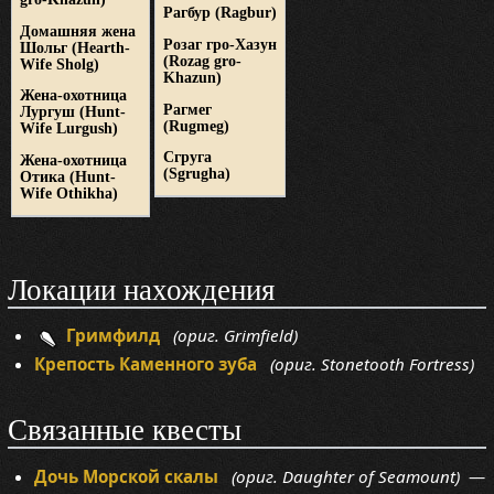
Рагбур
(Ragbur)
Домашняя жена
Розаг гро-Хазун
Шольг
(Hearth-
(Rozag gro-
Wife Sholg)
Khazun)
Жена-охотница
Рагмег
Лургуш
(Hunt-
(Rugmeg)
Wife Lurgush)
Сгруга
Жена-охотница
(Sgrugha)
Отика
(Hunt-
Wife Othikha)
Локации нахождения
Гримфилд
(ориг. Grimfield)
Крепость Каменного зуба
(ориг. Stonetooth Fortress)
Связанные квесты
Дочь Морской скалы
(ориг. Daughter of Seamount)
—