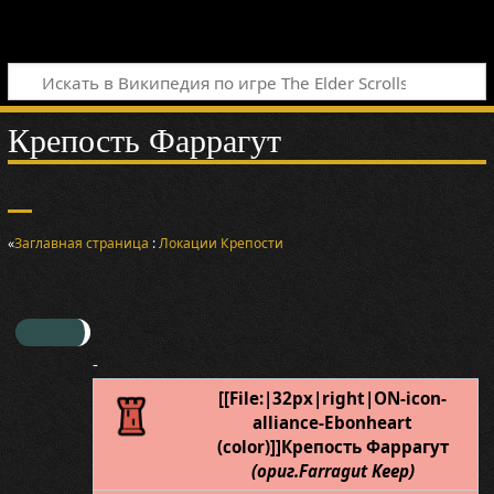
Крепость Фаррагут
«
Заглавная страница
:
Локации
Крепости
-
[[File:|32px|right|ON-icon-
alliance-Ebonheart
(color)]]Крепость Фаррагут
(ориг.Farragut Keep)