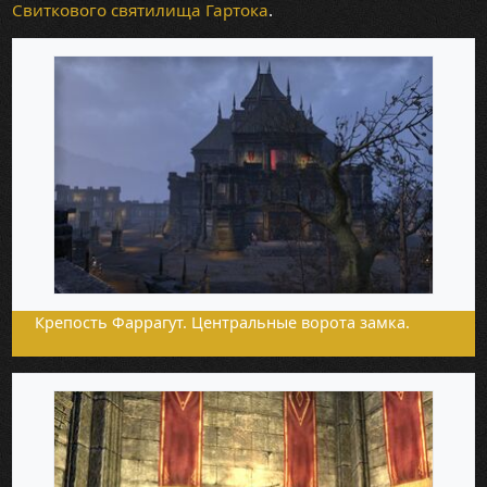
Свиткового святилища Гартока
.
Крепость Фаррагут. Центральные ворота замка.