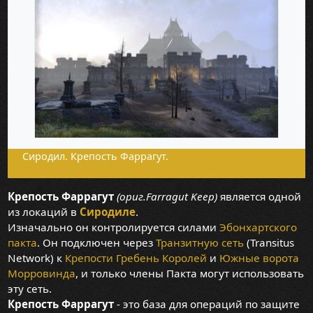
Сиродил. Крепость Фаррагут.
Крепость Фаррагут
(ориг.Farragut Keep)
является одной
из локаций в
Сиродиле
.
Изначально он контролируется силами
Эбонхартского
пакта
. Он подключен через
Транзитную сеть
(Transitus
Network) к
Крепости Гребень Королей
и
Южные ворота
Морровинда
, и только члены Пакта могут использовать
эту сеть.
Крепость Фаррагут
- это база для операций по защите