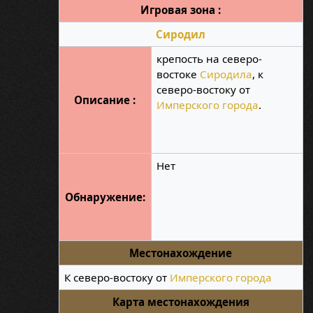
Игровая зона :
Сиродил
крепость на северо-
востоке
Сиродила
, к
северо-востоку от
Описание :
Имперского города
.
Нет
Обнаружение:
Местонахождение
К северо-востоку от
Имперского города
Карта местонахождения