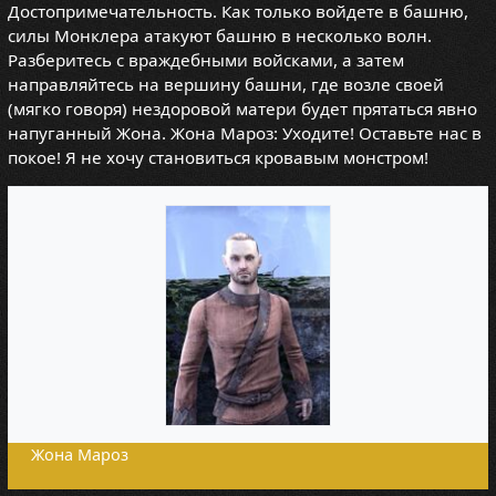
Достопримечательность. Как только войдете в башню,
силы Монклера атакуют башню в несколько волн.
Разберитесь с враждебными войсками, а затем
направляйтесь на вершину башни, где возле своей
(мягко говоря) нездоровой матери будет прятаться явно
напуганный Жона. Жона Мароз: Уходите! Оставьте нас в
покое! Я не хочу становиться кровавым монстром!
Жона Мароз