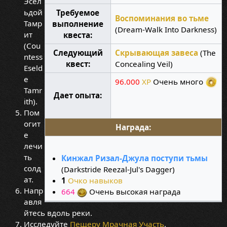
Эсел
ьдой
Требуемое
Воспоминания во тьме
Тамр
выполнение
(Dream-Walk Into Darkness)
ит
квеста:
(Cou
Следующий
Скрывающая завеса
(The
ntess
квест:
Concealing Veil)
Eseld
e
96.000
XP
Очень много
Tamr
Дает опыта:
ith).
Пом
огит
Награда:
е
лечи
ть
Кинжал Ризал-Джула поступи тьмы
солд
(Darkstride Reezal-Jul's Dagger)
ат.
1
Очко навыков
Напр
664
Очень высокая награда
авля
йтесь вдоль реки.
Исследуйте
Пещеру Мрачная Участь
.