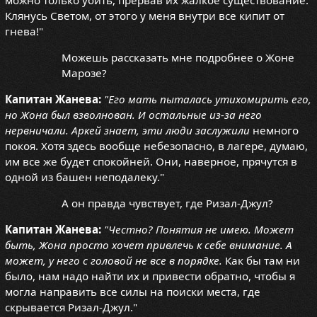
Клянусь Светом, от этого у меня внутри все кипит от
гнева!"
Можешь рассказать мне подробнее о Жоне
Марозе?
Капитан Жанева:
"Его мать пыталась утихомирить его,
но Жона был взволнован. И остальные из-за него
нервничали. Аркей знает, эти люди заслужили
немного
покоя. Хотя здесь вообще небезопасно, в лагере, думаю,
им все же будет спокойней. Они, наверное, прячутся в
одной из башен неподалеку."
А он правда чувствует, где Ризал-Джул?
Капитан Жанева:
"Честно? Понятия не имею. Может
быть, Жона просто хочет привлечь к себе внимание. А
может, у него с головой не все в порядке.
Как бы там ни
было, нам надо найти их и привести обратно, чтобы я
могла направить все силы на поиски места, где
скрывается Ризал-Джул."