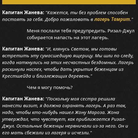
Капитан Жанева:
"Кажется, ты без проблем способен
постоять за себя. Добро пожаловать в
лагерь Тамрит
."
Меня послали тебя предупредить. Ризал-Джул
собирается напасть на этот лагерь.
Капитан Жанева:
"И, клянусь Светом, мы готовы
встретить эту сумасшедшую ящерицу. Мы шли по следу,
когда наткнулись на этих несчастных бездомных. Лагерь
раскинули наспех, чтобы дать укрытие беженцам из
Крестшейда и близлежащих деревень."
Чем я могу помочь?
Капитан Жанева:
"Поскольку моя сестра решила
нанести визит, я должна охранять лагерь. А раз так,
надо, чтобы кто-нибудь нашел Жону Мароза. Жона
утверждал, что чувствует, как приближается Ризал-
Джул. Остальные беженцы нервничали из-за него. Он и
его мать сбежали из лагеря и исчезли."