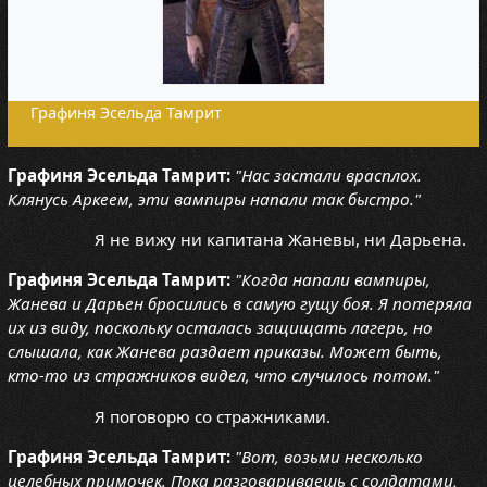
Графиня Эсельда Тамрит
Графиня Эсельда Тамрит:
"Нас застали врасплох.
Клянусь Аркеем, эти вампиры напали так быстро."
Я не вижу ни капитана Жаневы, ни Дарьена.
Графиня Эсельда Тамрит:
"Когда напали вампиры,
Жанева и Дарьен бросились в самую гущу боя. Я потеряла
их из виду, поскольку осталась защищать лагерь, но
слышала, как Жанева раздает приказы. Может быть,
кто-то из стражников видел, что случилось потом."
Я поговорю со стражниками.
Графиня Эсельда Тамрит:
"Вот, возьми несколько
целебных примочек. Пока разговариваешь с солдатами,