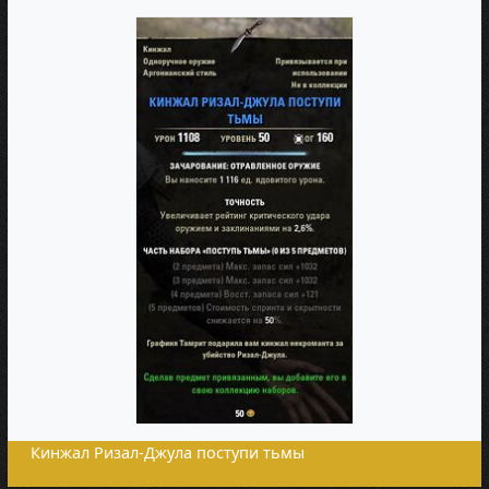
Кинжал Ризал-Джула поступи тьмы