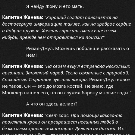
Я найду Жону и его мать.
Капитан Жанева:
"Хороший солдат полагается на
достоверную информацию так же, как на храброе сердце
и доброе оружие. Хочешь спросить меня еще о чем-
нибудь, прежде чем отправиться на поиски?"
Ризал-Джул. Можешь побольше рассказать о
нем?
Капитан Жанева:
"На своем веку я встречала нескольких
аргониан. Занятный народ. Тесно связанные с природой.
Спокойные. Странное чувство юмора.
Ризал-Джул вовсе
не таков. Он — зло до мозга костей. Не знаю, где
Монклер нашел его, но он служил барону многие годы."
А что он здесь делает?
Капитан Жанева:
"Сеет хаос. При помощи какого-то
проклятия крови он превращает невинных людей в
безмозглых кровавых монстров. Делает их дикими.
Их
можно только убить, прервав их жалкое существование.