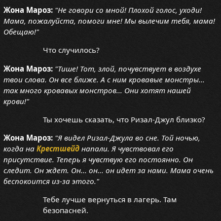
Жона Мароз:
"Не говори со мной! Плохой голос, уходи!
Мама, пожалуйста, помоги мне! Мы вылечим тебя, мама!
Обещаю!"
Что случилось?
Жона Мароз:
"Тише! Тот, злой, почувствует в воздухе
твои слова. Он все ближе. А с ним кровавые монстры...
так много кровавых монстров... Они хотят нашей
крови!"
Ты хочешь сказать, что Ризал-Джул близко?
Жона Мароз:
"Я видел Ризал-Джула во сне. Той ночью,
когда на
Крестшейд
напали. Я чувствовал его
присутствие. Теперь я чувствую его постоянно. Он
следит. Он ждет. Он... он... он идет за нами. Мама очень
беспокоится из-за этого."
Тебе лучше вернуться в лагерь. Там
безопасней.