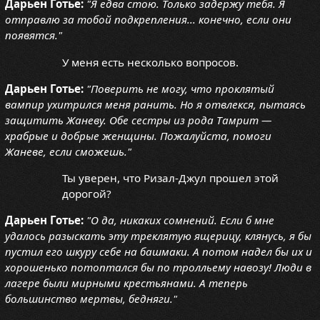
Дарьен Готье:
"Я едва стою. Только задержу тебя. Я
отправлю за тобой подкрепления... конечно, если они
появятся."
У меня есть несколько вопросов.
Дарьен Готье:
"Поверить не могу, что проклятый
вампир ухитрился меня ранить. Но я отвлекся, пытаясь
защитить Жаневу. Обе сестры из рода Тамрит —
храбрые и добрые женщины. Пожалуйста, помоги
Жаневе, если сможешь."
Ты уверен, что Ризал-Джул прошел этой
дорогой?
Дарьен Готье:
"О да, никаких сомнений. Если б мне
удалось разыскать эту треклятую ящерицу, клянусь, я бы
пустил его шкуру себе на башмаки. А потом надел бы их и
хорошенько потоптался бы по тролльему навозу! Люди в
лагере были мирными крестьянами. А теперь
большинство мертвы, бедняги."