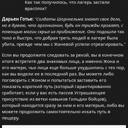
Как так получилось, что лагерь застали
врасплох?
Дарьен Готье:
"Солдаты Шорнхельма знают свое дело,
но я думаю, что аргонианин, будь он трижды проклят, с
помощью магии скрыл их приближение. Они
подошли так
тихо и быстро, что добрая треть людей в лагере была
убита, прежде чем мы с Жаневой успели отреагировать."
Если вы продолжите следовать за рекой, вы в конечном
итоге встретите два знакомых лица, а именно Жона и
его матери, чьи лица еще больше ухудшились с тех пор,
как вы видели ее в последний раз. Вы можете либо
поговорить с Жоном и попытаться заставить его
показать короткий путь (который гарантированно
сработает, если у вас есть пассив Устрашающее
присутствие из ветки навыков Гильдии бойцов),
который находится сразу за ним и его матерью, либо вы
можете продолжить самостоятельно искать путь в
пещеру.