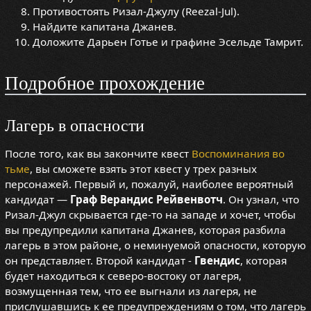
Противостоять Ризал-Джулу (Reezal-Jul).
Найдите капитана Джанев.
Доложите Дарьен Готье и графине Эсельде Тамрит.
Подробное прохождение
Лагерь в опасности
После того, как вы закончите квест
Воспоминания во
тьме
, вы сможете взять этот квест у трех разных
персонажей. Первый и, пожалуй, наиболее вероятный
кандидат —
Граф Верандис Рейвенвотч
. Он узнал, что
Ризал-Джул скрывается где-то на западе и хочет, чтобы
вы предупредили капитана Джанев, которая разбила
лагерь в этом районе, о неминуемой опасности, которую
он представляет. Второй кандидат -
Гвендис
, которая
будет находиться к северо-востоку от лагеря,
возмущенная тем, что ее выгнали из лагеря, не
прислушавшись к ее предупреждениям о том, что лагерь