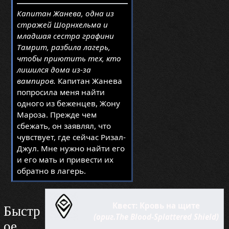
Капитан Жанева, одна из
стражей Шорнхельма и
младшая сестра графини
Тамрит, разбила лагерь,
чтобы приютить тех, кто
лишился дома из-за
вампиров.
Капитан Жанева
попросила меня найти
одного из беженцев, Жону
Мароза. Прежде чем
сбежать, он заявлял, что
чувствует, где сейчас Ризал-
Джул. Мне нужно найти его
и его мать и привести их
обратно в лагерь.
Квест: Кровь на щите
Быстр
(ориг.The Blood-Splattered Shield)
ое