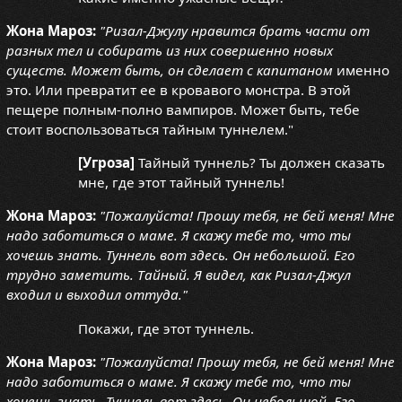
Жона Мароз:
"Ризал-Джулу нравится брать части от
разных тел и собирать из них совершенно новых
существ. Может быть, он сделает с капитаном
именно
это. Или превратит ее в кровавого монстра. В этой
пещере полным-полно вампиров. Может быть, тебе
стоит воспользоваться тайным туннелем."
[Угроза]
Тайный туннель? Ты должен сказать
мне, где этот тайный туннель!
Жона Мароз:
"Пожалуйста! Прошу тебя, не бей меня! Мне
надо заботиться о маме. Я скажу тебе то, что ты
хочешь знать. Туннель вот здесь. Он небольшой. Его
трудно заметить. Тайный. Я видел, как Ризал-Джул
входил и выходил оттуда."
Покажи, где этот туннель.
Жона Мароз:
"Пожалуйста! Прошу тебя, не бей меня! Мне
надо заботиться о маме. Я скажу тебе то, что ты
хочешь знать. Туннель вот здесь. Он небольшой. Его