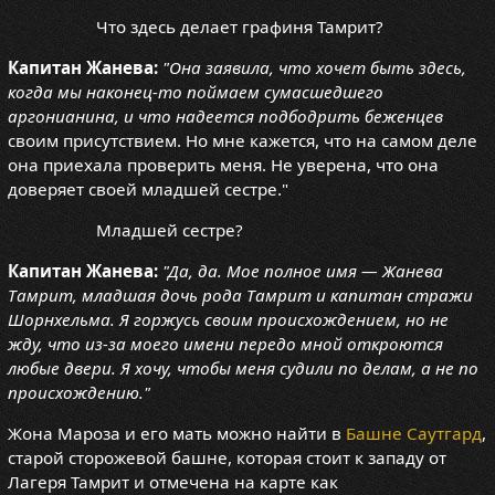
Что здесь делает графиня Тамрит?
Капитан Жанева:
"Она заявила, что хочет быть здесь,
когда мы наконец-то поймаем сумасшедшего
аргонианина, и что надеется подбодрить беженцев
своим присутствием. Но мне кажется, что на самом деле
она приехала проверить меня. Не уверена, что она
доверяет своей младшей сестре."
Младшей сестре?
Капитан Жанева:
"Да, да. Мое полное имя — Жанева
Тамрит, младшая дочь рода Тамрит и капитан стражи
Шорнхельма. Я горжусь своим происхождением, но не
жду, что из-за моего имени передо мной откроются
любые двери. Я хочу, чтобы меня судили по делам, а не по
происхождению."
Жона Мароза и его мать можно найти в
Башне Саутгард
,
старой сторожевой башне, которая стоит к западу от
Лагеря Тамрит и отмечена на карте как