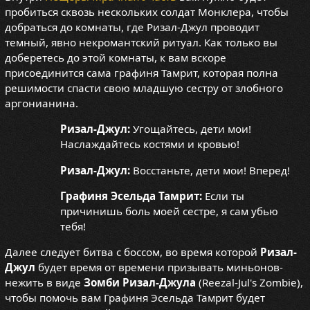
пробиться сквозь нескольких солдат Монклера, чтобы
добраться до комнаты, где Ризал-Джул проводит
темный, явно некромантский ритуал. Как только вы
доберетесь до этой комнаты, к вам вскоре
присоединится сама графиня Тамрит, которая полна
решимости спасти свою младшую сестру от злобного
аргонианина.
Ризал-Джул:
Угощайтесь, дети мои!
Наслаждайтесь костями и кровью!
Ризал-Джул:
Восстаньте, дети мои! Вперед!
Графиня Эсельда Тамрит:
Если ты
причинишь боль моей сестре, я сам убью
тебя!
Далее следует битва с боссом, во время которой
Ризал-
Джул
будет время от времени призывать миньонов-
нежить в виде
Зомби Ризал-Джула
(Reezal-Jul's Zombie),
чтобы помочь вам Графиня Эсельда Тамрит будет