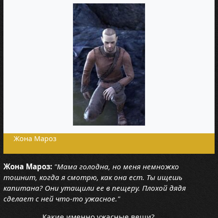
Жона Мароз
Жона Мароз:
"Мама голодна, но меня немножко
тошнит, когда я смотрю, как она ест. Ты ищешь
капитана? Они утащили ее в пещеру. Плохой дядя
сделает с ней что-то ужасное."
Какие именно ужасные вещи?