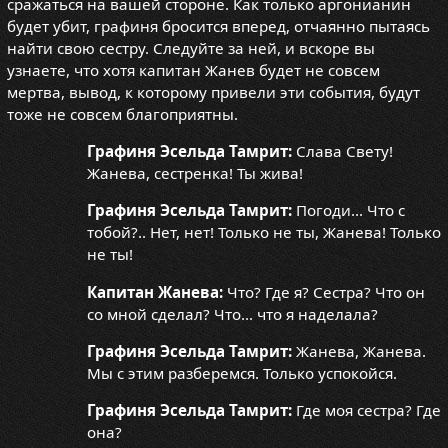
сражаться на вашей стороне. Как только аргонианин
будет убит, графиня бросится вперед, отчаянно пытаясь
найти свою сестру. Следуйте за ней, и вскоре вы
узнаете, что хотя капитан Жанев будет не совсем
мертва, вывод, к которому привели эти события, будут
тоже не совсем благоприятны.
Графиня Эсельда Тамрит:
Слава Свету!
Жанева, сестренка! Ты жива!
Графиня Эсельда Тамрит:
Погоди... Что с
тобой?.. Нет, нет! Только не ты, Жанева! Только
не ты!
Капитан Жанева:
Что? Где я? Сестра? Что он
со мной сделал? Что... что я наделала?
Графиня Эсельда Тамрит:
Жанева, Жанева.
Мы с этим разберемся. Только успокойся.
Графиня Эсельда Тамрит:
Где моя сестра? Где
она?