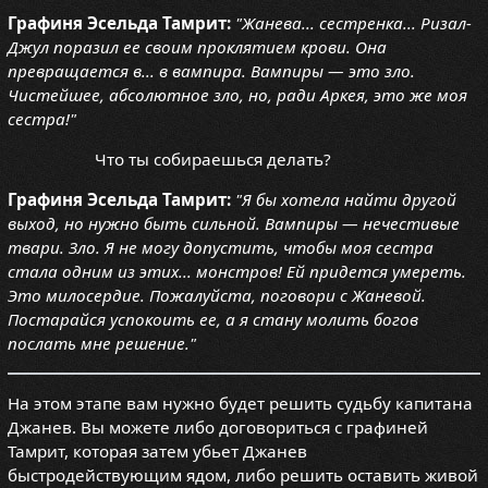
Графиня Эсельда Тамрит:
"Жанева... сестренка... Ризал-
Джул поразил ее своим проклятием крови. Она
превращается в... в вампира. Вампиры — это зло.
Чистейшее, абсолютное зло, но, ради Аркея, это же моя
сестра!"
Что ты собираешься делать?
Графиня Эсельда Тамрит:
"Я бы хотела найти другой
выход, но нужно быть сильной. Вампиры — нечестивые
твари. Зло. Я не могу допустить, чтобы моя сестра
стала одним из этих... монстров! Ей придется умереть.
Это милосердие. Пожалуйста, поговори с Жаневой.
Постарайся успокоить ее, а я стану молить богов
послать мне решение."
На этом этапе вам нужно будет решить судьбу капитана
Джанев. Вы можете либо договориться с графиней
Тамрит, которая затем убьет Джанев
быстродействующим ядом, либо решить оставить живой