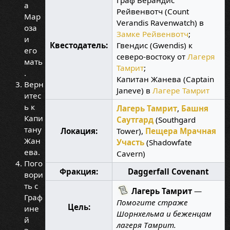
а
Рейвенвотч (Count
Мар
Verandis Ravenwatch) в
оза
Замке Рейвенвотч
;
и
Квестодатель:
Гвендис (Gwendis) к
его
северо-востоку от
Лагеря
мать
Тамрит
;
.
Капитан Жанева (Captain
Верн
Janeve) в
Лагере Тамрит
итес
ь к
Лагерь Тамрит
,
Башня
Капи
Саутгард
(Southgard
тану
Локация:
Tower),
Пещера Мрачная
Жан
Участь
(Shadowfate
ева.
Cavern)
Пого
Фракция:
Daggerfall Covenant
вори
ть с
Лагерь Тамрит
—
Граф
Помогите страже
Цель:
ине
Шорнхельма и беженцам
й
лагеря Тамрит.