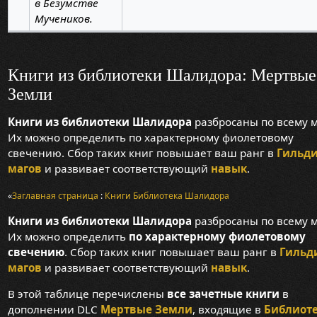
в Безумстве
Мучеников.
Книги из библиотеки Шалидора: Мертвые
Земли
Книги из библиотеки Шалидора
разбросаны по всему м
Их можно определить по характерному фиолетовому
свечению. Сбор таких книг повышает ваш ранг в
Гильд
магов
и развивает соответствующий
навык
.
«
Заглавная страница
:
Книги
Библиотека Шалидора
Книги из библиотеки Шалидора
разбросаны по всему м
Их можно определить
по характерному фиолетовому
свечению
. Сбор таких книг повышает ваш ранг в
Гильд
магов
и развивает соответствующий
навык
.
В этой таблице перечислены
все зачетные книги
в
дополнении DLC
Мертвые Земли
, входящие в
Библиот