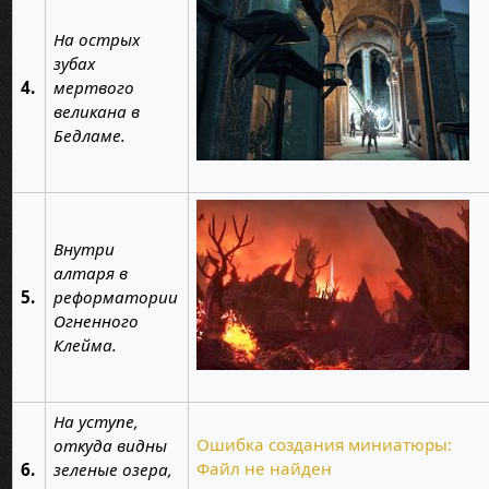
На острых
зубах
4.
мертвого
великана в
Бедламе.
Внутри
алтаря в
5.
реформатории
Огненного
Клейма.
На уступе,
Ошибка создания миниатюры:
откуда видны
Файл не найден
6.
зеленые озера,