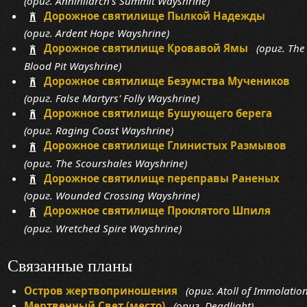
(ориг. Annihilarch's Summit Wayshrine)
Дорожное святилище Пылкой Надежды
(ориг. Ardent Hope Wayshrine)
Дорожное святилище Кровавой Ямы
(ориг. The
Blood Pit Wayshrine)
Дорожное святилище Безумства Мучеников
(ориг. False Martyrs' Folly Wayshrine)
Дорожное святилище Бушующего берега
(ориг. Raging Coast Wayshrine)
Дорожное святилище Глинистых Размывов
(ориг. The Scourshales Wayshrine)
Дорожное святилище переправы Раненых
(ориг. Wounded Crossing Wayshrine)
Дорожное святилище Проклятого Шпиля
(ориг. Wretched Spire Wayshrine)
Связанные планы
Остров жертвоприношения
(ориг. Atoll of Immolation
Мертвенный Свет (место)
(ориг. Deadlight)