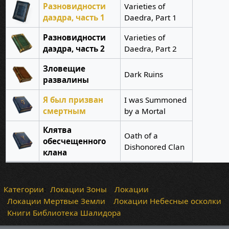
Разновидности
Varieties of
даэдра, часть 1
Daedra, Part 1
Разновидности
Varieties of
даэдра, часть 2
Daedra, Part 2
Зловещие
Dark Ruins
развалины
Я был призван
I was Summoned
смертным
by a Mortal
Клятва
Oath of a
обесчещенного
Dishonored Clan
клана
Категории
:
Локации Зоны
Локации
Локации Мертвые Земли
Локации Небесные осколки
Книги Библиотека Шалидора