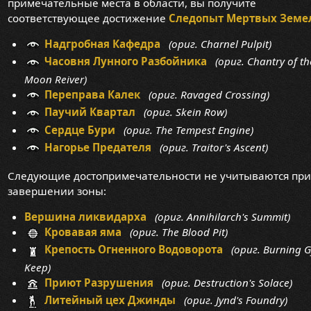
примечательные места в области, вы получите
соответствующее достижение
Следопыт Мертвых Земе
Надгробная Кафедра
(ориг. Charnel Pulpit)
Часовня Лунного Разбойника
(ориг. Chantry of th
Moon Reiver)
Переправа Калек
(ориг. Ravaged Crossing)
Паучий Квартал
(ориг. Skein Row)
Сердце Бури
(ориг. The Tempest Engine)
Нагорье Предателя
(ориг. Traitor's Ascent)
Следующие достопримечательности не учитываются при
завершении зоны:
Вершина ликвидарха
(ориг. Annihilarch's Summit)
Кровавая яма
(ориг. The Blood Pit)
Крепость Огненного Водоворота
(ориг. Burning G
Keep)
Приют Разрушения
(ориг. Destruction's Solace)
Литейный цех Джинды
(ориг. Jynd's Foundry)