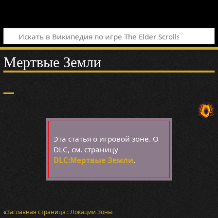
Мертвые Земли
Эта статья о игровой зоне. О
DLC, см. страницу
DLC:Мертвые Земли
.
«
Заглавная страница
:
Локации
Зоны