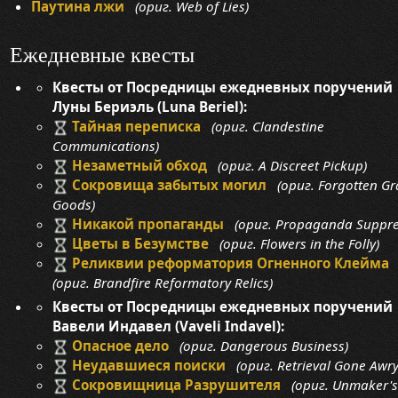
Паутина лжи
(ориг. Web of Lies)
Ежедневные квесты
Квесты от Посредницы ежедневных поручений
Луны Бериэль (Luna Beriel):
Тайная переписка
(ориг. Clandestine
Communications)
Незаметный обход
(ориг. A Discreet Pickup)
Сокровища забытых могил
(ориг. Forgotten Gr
Goods)
Никакой пропаганды
(ориг. Propaganda Suppre
Цветы в Безумстве
(ориг. Flowers in the Folly)
Реликвии реформатория Огненного Клейма
(ориг. Brandfire Reformatory Relics)
Квесты от Посредницы ежедневных поручений
Вавели Индавел (Vaveli Indavel):
Опасное дело
(ориг. Dangerous Business)
Неудавшиеся поиски
(ориг. Retrieval Gone Awry
Сокровищница Разрушителя
(ориг. Unmaker'