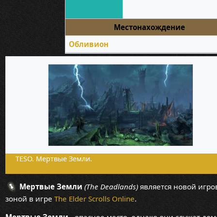
Местонахождение
Обливион
TESO. Мертвые Земли.
Мертвые Земли
(The Deadlands)
является новой игро
зоной в игре
The Elder Scrolls Online
.
Мертвые Земли
- опасное место, однако они служат до