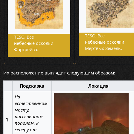
TESO. Все
TESO. Все
небесные осколки
небесные осколки
Мертвых Земель.
Фаргрейва.
Их расположение выглядит следующим образом:
Подсказка
Локация
На
естественном
мосту,
рассеченном
1.
пополам, к
северу от