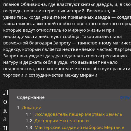
планов Обливиона, где властвуют князья даэдра, и, в св
очередь, полон интересных историй. Возможно, вы
удивитесь, когда увидите не привычных даэдра — солдат
захватчиков, а жителей необыкновенного шумного горо
которые ведут относительно мирную жизнь и при
необходимости действуют сообща. Такая жизнь стала
возможной благодаря Запрету — таинственному магиче
кодексу, который является неотъемлемой частью Фаргре
Запрет вынуждает даэдра подавлять свою агрессивную
натуру и держать себя в узде, что вызывает немало
недовольства, но в конечном счете способствует развит
торговли и сотрудничества между мирами.
Л
Содержание
о
1
Локации
к
1.1
Исследователь пещер Мертвых Земель
а
1.2
Достопримечательности
ц
1.3
Мастерские создания наборов: Мертвые