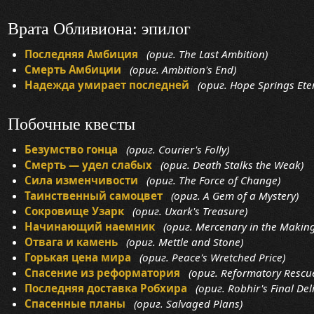
Врата Обливиона: эпилог
Последняя Амбиция
(ориг. The Last Ambition)
Смерть Амбиции
(ориг. Ambition's End)
Надежда умирает последней
(ориг. Hope Springs Ete
Побочные квесты
Безумство гонца
(ориг. Courier's Folly)
Смерть — удел слабых
(ориг. Death Stalks the Weak)
Сила изменчивости
(ориг. The Force of Change)
Таинственный самоцвет
(ориг. A Gem of a Mystery)
Сокровище Узарк
(ориг. Uxark's Treasure)
Начинающий наемник
(ориг. Mercenary in the Making
Отвага и камень
(ориг. Mettle and Stone)
Горькая цена мира
(ориг. Peace's Wretched Price)
Спасение из реформатория
(ориг. Reformatory Rescu
Последняя доставка Робхира
(ориг. Robhir's Final Deli
Спасенные планы
(ориг. Salvaged Plans)