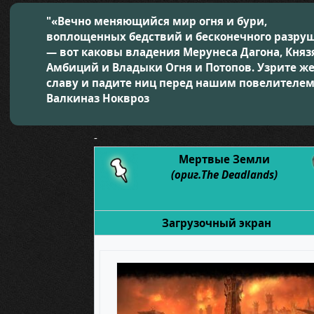
"«Вечно меняющийся мир огня и бури,
воплощенных бедствий и бесконечного разру
— вот каковы владения Мерунеса Дагона, Княз
Амбиций и Владыки Огня и Потопов. Узрите же
славу и падите ниц перед нашим повелителем
Валкиназ Ноквроз
-
Мертвые Земли
(ориг.The Deadlands)
Загрузочный экран