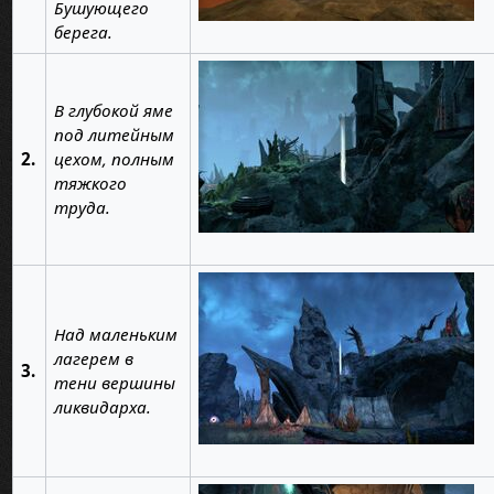
Бушующего
берега.
В глубокой яме
под литейным
2.
цехом, полным
тяжкого
труда.
Над маленьким
лагерем в
3.
тени вершины
ликвидарха.