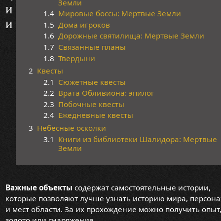
Земли
и
1.4
Мировые боссы: Мертвые Земли
и
1.5
Дома игроков
1.6
Дорожные святилища: Мертвые Земли
1.7
Связанные планы
1.8
Твердыни
2
Квесты
2.1
Сюжетные квесты
2.2
Врата Обливиона: эпилог
2.3
Побочные квесты
2.4
Ежедневные квесты
3
Небесные осколки
3.1
Книги из библиотеки Шалидора: Мертвые
Земли
Важные объекты
содержат самостоятельные истории,
которые позволяют лучше узнать историю мира, персон
и мест области. За их прохождение можно получить опыт
золото или снаряжение.