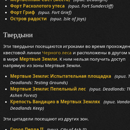
Форт Расколотого утеса
(ориг. Fort Sundercliff)
Форт Гриф
(ориг. Fort Grief)
Остров радости
(ориг. Isle of Joys)
Твердыни
Эти твердыни посещаются игроками во время прохожде
квестовой линии
Черного леса
и расположены в другом 
в мире
Мертвые Земли
. К ним нельзя получить доступ
напрямую из зоны Мертвые Земли.
Мертвые Земли: Испытательная площадка
(ориг. 
Deadlands: Testing Grounds)
Мертвые Земли: Пепельный лес
(ориг. Deadlands: T
Ashen Forest)
Крепость Вандацио в Мертвых Землях
(ориг. Vandac
Deadlands Keep)
Эти цитадели посещают из других зон.
Город Пепла II
(ориг. City of Ash II)