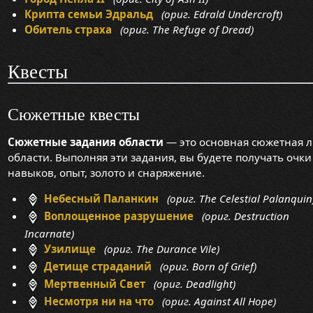
Крипта семьи Эдральд
(ориг. Edrald Undercroft)
Обитель страха
(ориг. The Refuge of Dread)
Квесты
Сюжетные квесты
Сюжетные задания области
— это основная сюжетная 
области. Выполняя эти задания, вы будете получать очки
навыков, опыт, золото и снаряжение.
Небесный Паланкин
(ориг. The Celestial Palanquin
Воплощенное разрушение
(ориг. Destruction
Incarnate)
Узилище
(ориг. The Durance Vile)
Детище страданий
(ориг. Born of Grief)
Мертвенный Свет
(ориг. Deadlight)
Несмотря ни на что
(ориг. Against All Hope)