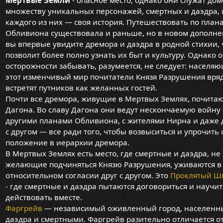
множеству уникальных персонажей, смертных и даэдра, 
каждого из них — своя история. Путешествовать по план
Обливиона существовала и раньше, но в новом дополн
вы впервые увидите дремора и даэдра в родной стихии, 
позволит более полно узнать их быт и культуру. Однако о
осторожности забывать, разумеется, не следует: населя
этот изменчивый мир почитатели Князя Разрушения вря
встретят путников как желанных гостей.
Почти все дремора, живущие в Мертвых Землях, почита
Дагона. Во славу Дагона они ведут нескончаемую войну 
другими планами Обливиона, с жителями Нирна и даже 
с другом — все ради того, чтобы возвыситься и упрочить 
положение в иерархии дремора.
В Мертвых Землях есть место, где смертные и даэдра, не
желающие подчиняться Князю Разрушения, уживаются в
относительном согласии друг с другом. Это
Проклятый Ш
- где смертные и даэдра пытаются договориться и научит
действовать вместе.
Фаргрейв
— независимый оживленный город, населенн
даэдра и смертными. Фаргрейв разительно отличается от