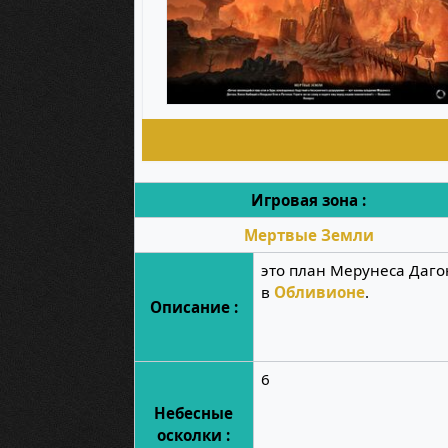
Игровая зона :
Мертвые Земли
это план Мерунеса Даго
в
Обливионе
.
Описание :
6
Небесные
осколки :