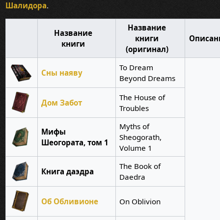
Шалидора
.
Название
Название
книги
Описан
книги
(оригинал)
To Dream
Сны наяву
Beyond Dreams
The House of
Дом Забот
Troubles
Myths of
Мифы
Sheogorath,
Шеогората, том 1
Volume 1
The Book of
Книга даэдра
Daedra
Об Обливионе
On Oblivion