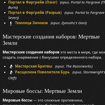
Портал в Фаргрейв (Ожог)
(ориг. Portal to Fargrave (T
Burn))
Портал в Фаргрейв (Разрыв)
(ориг. Portal to Fargrave
Sever))
Темница Зиноаза
(ориг. Zynoahz's Gaol)
Мастерские создания наборов: Мертвые
Земли
Мастерские создания наборов
это места в мире, где мо
создать снаряжение с бонусами определенного набора.
Мастерская Бритвы
(ориг. The Razorworks)
Расщелина Повелителя Бурь
(ориг. Stormwright'
Cleft)
Мировые боссы: Мертвые Земли
Мировые боссы
— это сложные противники,