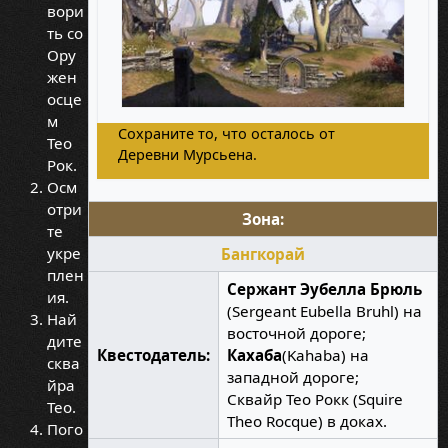
вори
ть со
Ору
жен
осце
м
Сохраните то, что осталось от
Тео
Деревни Мурсьена.
Рок.
Осм
отри
Зона:
те
укре
Бангкорай
плен
Сержант Эубелла Брюль
ия.
(Sergeant Eubella Bruhl) на
Най
восточной дороге;
дите
Квестодатель:
Кахаба
(Kahaba) на
сква
западной дороге;
йра
Сквайр Тео Рокк (Squire
Тео.
Theo Rocque) в доках.
Пого