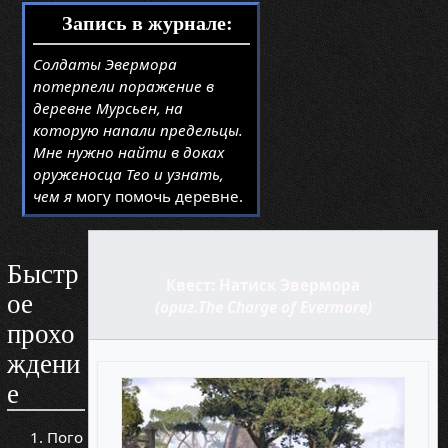
Запись в журнале:
Солдаты Эвермора
потерпели поражение в
деревне Мурсьен, на
которую напали предельцы.
Мне нужно найти в доках
оруженосца Тео и узнать,
чем я
могу помочь деревне.
Быстр
Квест: Натиск Эвермора
ое
(ориг.The Charge of Evermore)
прохо
ждени
е
Пого