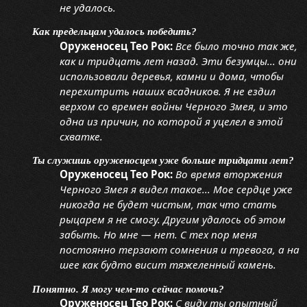
не удалось.
Как предельцам удалось победить?
Оруженосец Тео Рок:
Все было точно так же,
как и тридцать лет назад. Эти безумцы... они
использовали деревья, камни и дома, чтобы
перехитрить наших всадников. Я не ездил
верхом со времен войны Черного Змея, и это
одна из причин, по которой я уцелел в этой
схватке.
Ты служишь оруженосцем уже больше тридцати лет?
Оруженосец Тео Рок:
Во время вторжения
Черного Змея я видел такое... Мое сердце уже
никогда не будет чистым, так что стать
рыцарем я не смогу. Другим удалось об этом
забыть. Но мне — нет. С тех пор меня
постоянно терзают сомнения и тревога, а на
шее как будто висит тяжеленный камень.
Понятно. Я могу чем-то сейчас помочь?
Оруженосец Тео Рок:
С виду ты опытный