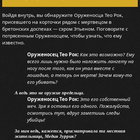
Войдя внутрь, вы обнаружите Оруженосца Тео Рок,
присевшего на корточки рядом с мертвецом в
бретонских доспехах — сэром Этьеном. Поговорите с
потрясенным Оруженосцем, чтобы узнать, что ему
известно.
Оруженосец Тео Рок:
Как это возможно? Ему
всего лишь нужно было наложить лангету на
ногу после того, как он упал вместе с
лошадью, а теперь он мертв! Зачем кому-то
его убивать?
А ведь это не оружие предельца.
Оруженосец Тео Рок:
Это его собственный
меч. Зря я оставил его одного. Пожалуйста,
осмотрись тут, вдруг заметишь следы
убийцы!
За ним ведь, кажется, присматривала та местная
жительница, Медия Зуррик?