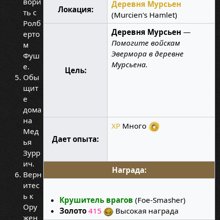
вори
Деревня Мурсьен
Локация:
ть с
(Murcien's Hamlet)
Ролб
Деревня Мурсьен
—
ерто
Помогите войскам
м
Эвермора в деревне
Фуш
Мурсьена.
е.
Цель:
Обы
щит
е
дома
на
XP
Много
Мед
Дает опыта:
ья
Зурр
ич.
Награда:
Верн
итес
ь к
Крушитель врагов
(Foe-Smasher)
Ору
Золото
415
Высокая награда
жен