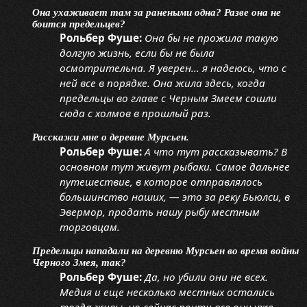
Она ухаживает там за ранеными одна? Разве она не
боится предельцев?
Рольбер Фуше:
Она бы не прожила такую
долгую жизнь, если бы не была
осмотрительна. Я уверен... я надеюсь, что с
ней все в порядке. Она жила здесь, когда
предельцы во главе с Черным Змеем сошли
сюда с холмов в прошлый раз.
Расскажи мне о деревне Мурсьен.
Рольбер Фуше:
А что тут рассказывать? В
основном тут живут рыбаки. Самое дальнее
путешествие, в которое отправлялось
большинство наших, — это за реку Бьюлси, в
Эвермор, продать нашу рыбу местным
торговцам.
Предельцы нападали на деревню Мурсьен во время войны
Черного Змея, так?
Рольбер Фуше:
Да, но убили они не всех.
Медия и еще несколько местных остались
тогда живы, но сейчас почти все они уже