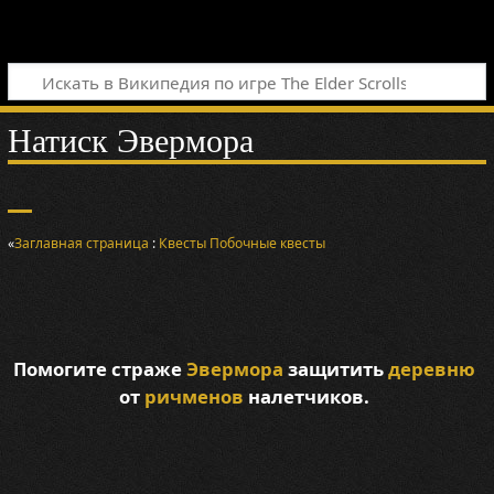
Натиск Эвермора
«
Заглавная страница
:
Квесты
Побочные квесты
Помогите страже
Эвермора
защитить
деревню
от
ричменов
налетчиков.