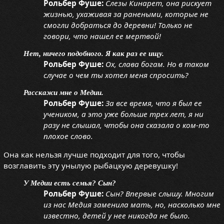
Рольбер Фуше:
Слезы Кинарет, она рискует
жизнью, ухаживая за ранеными, которые не
смогли добраться до деревни! Только не
говори, что нашел ее мертвой!
Нет, ничего подобного. Я как раз ее ищу.
Рольбер Фуше:
Ох, слава богам. Но в таком
случае о чем ты хотел меня спросить?
Расскажи мне о Медии.
Рольбер Фуше:
За все время, что я был ее
учеником, а это уже больше трех лет, я ни
разу не слышал, чтобы она сказала о ком-то
плохое слово.
Она как нельзя лучше подходит для того, чтобы
возглавить эту унылую рыбацкую деревушку!
У Медии есть семья? Сын?
Рольбер Фуше:
Сын? Впервые слышу. Многим
из нас Медия заменила мать, но, насколько мне
известно, детей у нее никогда не было.