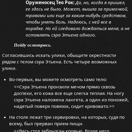
Оруженосец Тео Рок:
Да, но, когда я пришел,
ее здесь не было. Может, вышла за примочкой,
травами или еще за каким-нибудь средством,
чтобы унять боль. Надеюсь, с ней все в
порядке. Но ей следовало дождаться меня, а не
оставлять сэра Этьена одного.
Пойду осмотрюсь.
Согласившись искать улики, обыщите окрестности
рядом с телом сэра Этьена. Есть четыре возможных
улики.
Во-первых, вы можете осмотреть само тело:
<<Сэра Этьена пронзили мечом прямо сквозь
доспехи, его кожа все еще слегка теплая. На ногу
сэра Этьена наложена лангета, а один из поножей,
надетый поверх повязок, сидит кривовато.>>
На столе лежат три сервировки, на которых, судя по
всему, был прерван прием пищи.
<<Весь стол забрызган кровью. Возле него