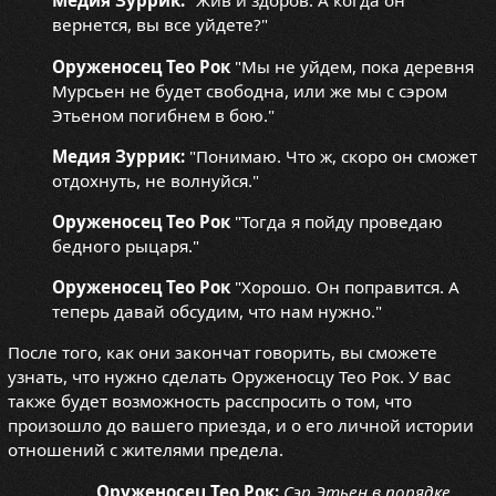
Медия Зуррик:
"Жив и здоров. А когда он
вернется, вы все уйдете?"
Оруженосец Тео Рок
"Мы не уйдем, пока деревня
Мурсьен не будет свободна, или же мы с сэром
Этьеном погибнем в бою."
Медия Зуррик:
"Понимаю. Что ж, скоро он сможет
отдохнуть, не волнуйся."
Оруженосец Тео Рок
"Тогда я пойду проведаю
бедного рыцаря."
Оруженосец Тео Рок
"Хорошо. Он поправится. А
теперь давай обсудим, что нам нужно."
После того, как они закончат говорить, вы сможете
узнать, что нужно сделать Оруженосцу Тео Рок. У вас
также будет возможность расспросить о том, что
произошло до вашего приезда, и о его личной истории
отношений с жителями предела.
Оруженосец Тео Рок:
Сэр Этьен в порядке.