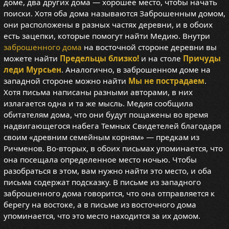
доме, два других дома — хорошее место, чтобы начать
поиски. Хотя оба дома называются Заброшенным домом,
они расположены в разных частях деревни, и в обоих
есть зацепки, которые помогут найти Медию. Внутри
заброшенного дома
на восточной стороне деревни вы
можете найти
Предельцы близко!
и на столе
Причуды
леди Мурсьен
. Аналогично, в заброшенном доме на
западной стороне можно найти
Мы не пострадаем
.
Хотя письма написаны разными авторами, в них
излагается одна и та же мысль. Медия сообщила
обитателям дома, что они будут пощажены во время
надвигающегося набега Темных Свидетелей благодаря
своим «древним семейным корням» — предкам из
Ричменов. Во-вторых, в обоих письмах упоминается, что
она посещала определенное место ночью. Чтобы
разобраться в этом, вам нужно найти это место, и оба
письма содержат подсказку. В письме из западного
заброшенного дома говорится, что она отправляется к
берегу на востоке, а в письме из восточного дома
упоминается, что это место находится за их домом.