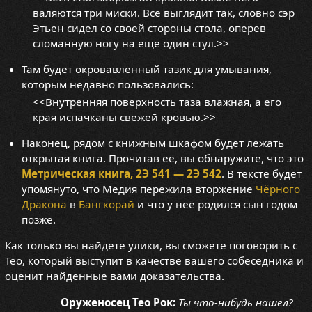
валяются три миски. Все выглядит так, словно сэр
Этьен сидел со своей стороны стола, оперев
сломанную ногу на еще один стул.>>
Там будет окровавленный тазик для умывания,
которым недавно пользовались:
<<Внутренняя поверхность таза влажная, а его
края испачканы свежей кровью.>>
Наконец, рядом с книжным шкафом будет лежать
открытая книга. Прочитав её, вы обнаружите, что это
Метрическая книга, 2Э 541 — 2Э 542
. В тексте будет
упомянуто, что Медия пережила вторжение
Чёрного
Дракона
в
Бангкорай
и что у неё родился сын годом
позже.
Как только вы найдете улики, вы сможете поговорить с
Тео, который выступит в качестве вашего собеседника и
оценит найденные вами доказательства.
Оруженосец Тео Рок:
Ты что-нибудь нашел?