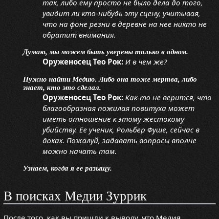
так, либо ему просто не было дела до того,
увидит ли кто-нибудь эту сцену, учитывая,
что на фоне резни в деревне на нее никто не
обратит внимания.
Думаю, мы можем быть уверены только в одном.
Оруженосец Тео Рок:
И в чем же?
Нужно найти Медию. Либо она тоже мертва, либо
знает, кто это сделал.
Оруженосец Тео Рок:
Как-то не верится, что
благообразная пожилая повитуха может
иметь отношение к этому жестокому
убийству. Ее ученик, Рольбер Фуше, сейчас в
доках. Пожалуй, задавать вопросы вполне
можно начать там.
Узнаем, когда я ее разыщу.
В поисках Медии Зуррик
После того, как вы пришли к выводу, что Медия,