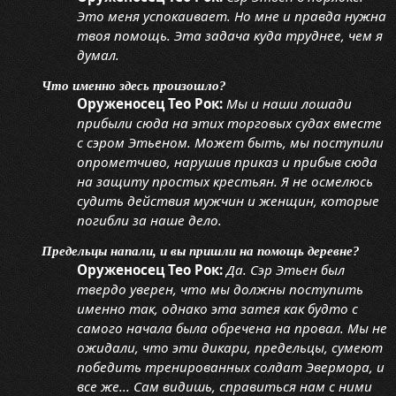
Это меня успокаивает. Но мне и правда нужна
твоя помощь. Эта задача куда труднее, чем я
думал.
Что именно здесь произошло?
Оруженосец Тео Рок:
Мы и наши лошади
прибыли сюда на этих торговых судах вместе
с сэром Этьеном. Может быть, мы поступили
опрометчиво, нарушив приказ и прибыв сюда
на защиту простых крестьян. Я не осмелюсь
судить действия мужчин и женщин, которые
погибли за наше дело.
Предельцы напали, и вы пришли на помощь деревне?
Оруженосец Тео Рок:
Да. Сэр Этьен был
твердо уверен, что мы должны поступить
именно так, однако эта затея как будто с
самого начала была обречена на провал. Мы не
ожидали, что эти дикари, предельцы, сумеют
победить тренированных солдат Эвермора, и
все же... Сам видишь, справиться нам с ними