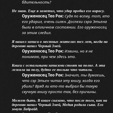
бдительность?
Не знаю. Еще я заметил, что удар пробил его кирасу.
Оруженосец Тео Рок:
Судя по всему, тот, кто
его ударил, очень силен. Доспехи сэра Этьена
были в отличном состоянии. Его оруженосец
за этим следил.
Я нашел записи о местных жителях тех лет, когда на
деревню напал Черный Змей.
Оруженосец Тео Рок:
Извини, но я не
понимаю, при чем здесь это.
Книги с остальными записями стоят на полке. А эта
лежала на полу, будто ее только что читали.
Оруженосец Тео Рок:
Значит, ты думаешь,
что сэр Этьен читал эту книгу, когда его
убили? Вряд ли кто-то выбрал бы такую
скучную книгу просто так, без причины.
Может быть. В книге сказано, что после того, как на
деревню напал Черный Змей, Медия родила сына. Его
зовут Лабрайд.