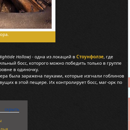
ора.
Hightide Hollow)
- одна из локаций в
Стоунфолзе
, где
ильный босс, которого можно победить только в группе
ровне в одиночку.
ера была заражена пауками, которые изгнали гоблинов
ивущих в этой пещере. Их контролирует босс, маг-орк по
ы
елья