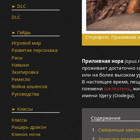
► DLC
DLC
► Гайды
Стоунфолз. Приливная н
Игровой мир
Развитие персонажа
Расы
Приливная нора
(ориг.
Навыки
проживает достаточно с
Экипировка
или на более высоком у
Ремесло
В настоящее время, пещ
Война альянсов
племени
шелкотень
, ж
Руководства
имени Удегу (Oodegu).
► Классы
Содержание
Классы
Рыцарь-дракон
1
Связанные квест
Клинок ночи
2
Зачистка подзем