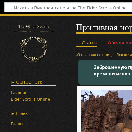
Приливная но
Статья
Обсужден
«
Заглавная страница
:
Локаци
Заброшенную пр
времени использ
► ОСНОВНОЙ:
Главная
Elder Scrolls Online
► Главы
Главы