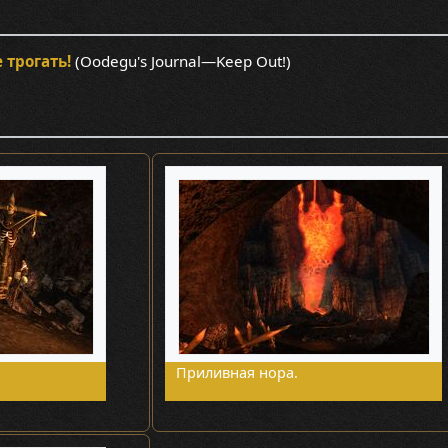
 трогать!
(Oodegu's Journal—Keep Out!)
Приливная нора.