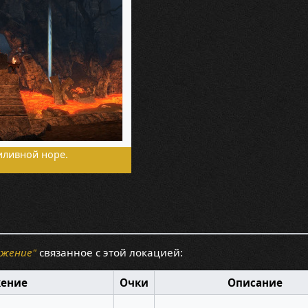
иливной норе.
ижение"
связанное с этой локацией:
жение
Очки
Описание