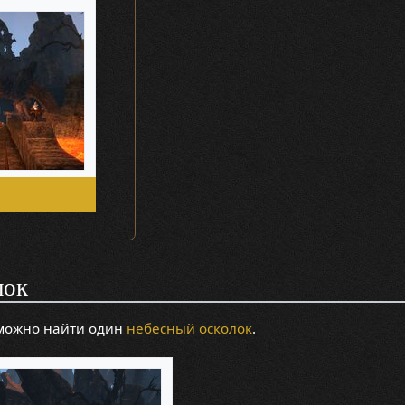
лок
можно найти один
небесный осколок
.