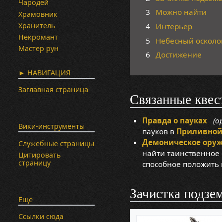
Чародей
3
Можно найти
Храмовник
Хранитель
4
Интерьер
Некромант
5
Небесный осколо
Мастер рун
6
Достижение
► НАВИГАЦИЯ
Заглавная страница
Связанные квес
Правда о пауках
(ор
Вики-инструменты
пауков в
Приливной
Демоническое ору
Служебные страницы
найти таинственное 
Цитировать
страницу
способное положить
Зачистка подзе
Ещё
Ссылки сюда