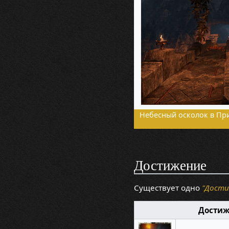
Небесный осколок в Пр
Достижение
Существует одно
"Дост
Дости