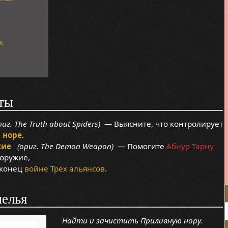
к
ты
иг. The Truth about Spiders)
— Выясните, что контролирует
 норе
.
жие
(ориг. The Demon Weapon)
— Помогите
Абнур Тарну
оружие,
 конец
войне Трёх альянсов
.
мелья
Найти и зачистить Приливную нору.