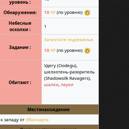
уровень :
10
XP
(по уровню)
Обнаружение:
Небесные
1
осколки :
Зачистите подземелье
Задание :
10
XP
(по уровню)
Удегу (Oodegu),
шелкотень-разоритель
(Shadowsilk Ravagers),
Обитают :
шалки
,
пауки
Местонахождение
к западу от
Эбонхарта