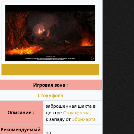
Игровая зона :
Стоунфолз
заброшенная шахта в
Описание :
центре
Стоунфолза
,
к западу от
Эбонхарта
Рекомендуемый
10