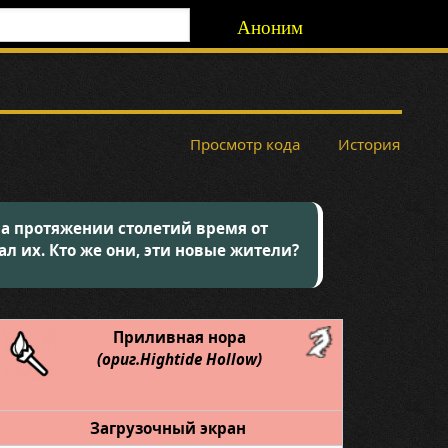
Аноним
Просмотр кода
История
а протяжении столетий время от
ал их. Кто же они, эти новые жители?
Приливная нора
(ориг.Hightide Hollow)
Загрузочный экран