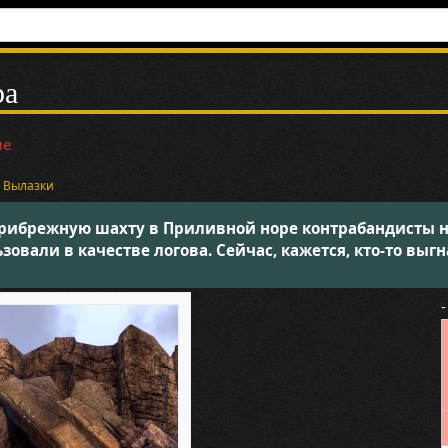
ра
ие
и
Вылазки
ибрежную шахту в Приливной норе контрабандисты н
овали в качестве логова. Сейчас, кажется, кто-то выгн
-