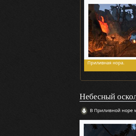
Приливная нора.
Небесный оско
В Приливной норе 