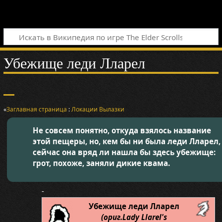
Убежище леди Лларел
«
Заглавная страница
:
Локации
Вылазки
Не совсем понятно, откуда взялось название
этой пещеры, но, кем бы ни была леди Лларел,
сейчас она вряд ли нашла бы здесь убежище:
грот, похоже, заняли дикие квама.
-
Убежище леди Лларел
(ориг.Lady Llarel's