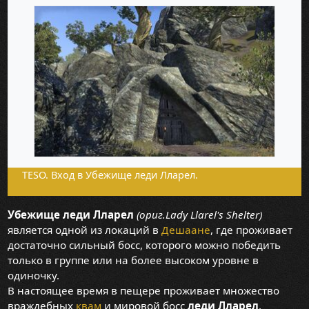
TESO. Вход в Убежище леди Лларел.
Убежище леди Лларел
(ориг.Lady Llarel's Shelter)
является одной из локаций в
Дешаане
, где проживает
достаточно сильный босс, которого можно победить
только в группе или на более высоком уровне в
одиночку.
В настоящее время в пещере проживает множество
враждебных
квам
и мировой босс
леди Лларел
.