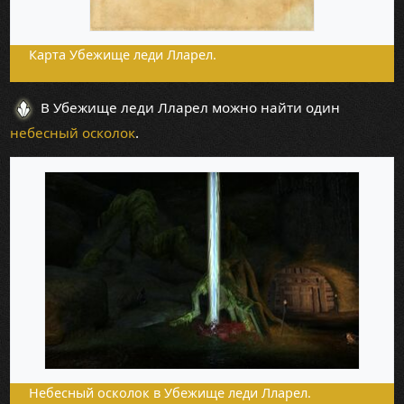
Карта Убежище леди Лларел.
В Убежище леди Лларел можно найти один
небесный осколок
.
Небесный осколок в Убежище леди Лларел.