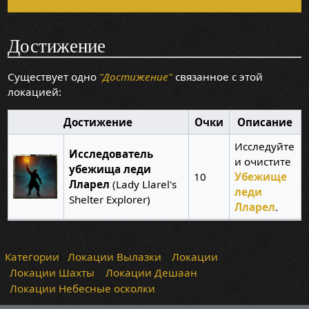
Достижение
Существует одно
"Достижение"
связанное с этой
локацией:
Достижение
Очки
Описание
Исследуйте
Исследователь
и очистите
убежища леди
10
Убежище
Лларел
(Lady Llarel's
леди
Shelter Explorer)
Лларел
.
Категории
:
Локации Вылазки
Локации
Локации Шахты
Локации Дешаан
Локации Небесные осколки