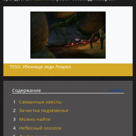
TESO. Убежище леди Лларел.
Содержание
1
Связанные квесты
2
Зачистка подземелья
3
Можно найти
4
Небесный осколок