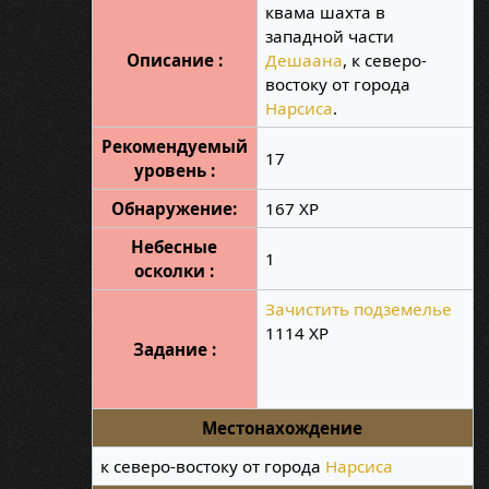
квама шахта в
западной части
Описание :
Дешаана
, к северо-
востоку от города
Нарсиса
.
Рекомендуемый
17
уровень :
Обнаружение:
167 XP
Небесные
1
осколки :
Зачистить подземелье
1114 XP
Задание :
Местонахождение
к северо-востоку от города
Нарсиса