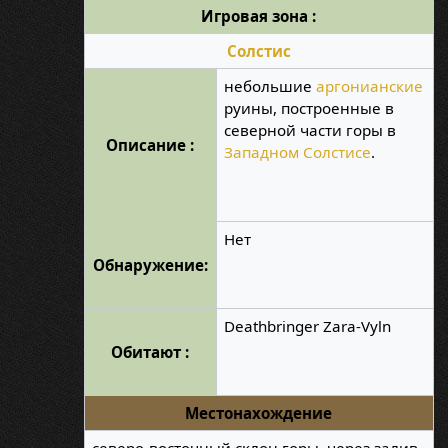
Игровая зона :
Солстис
небольшие
аргонианские
руины, построенные в
северной части горы в
Описание :
Западном Солстисе
.
Нет
Обнаружение:
Deathbringer Zara-Vyln
Обитают :
Местонахождение