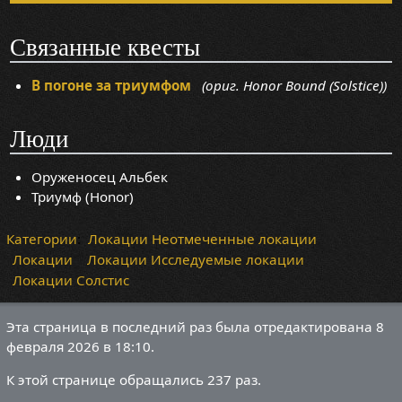
Связанные квесты
В погоне за триумфом
(ориг. Honor Bound (Solstice))
Люди
Оруженосец Альбек
Триумф (Honor)
Категории
:
Локации Неотмеченные локации
Локации
Локации Исследуемые локации
Локации Солстис
Эта страница в последний раз была отредактирована 8
февраля 2026 в 18:10.
К этой странице обращались 237 раз.