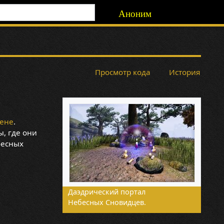
Аноним
Просмотр кода
История
ене
.
, где они
бесных
Даэдрический портал
Небесных Сновидцев.