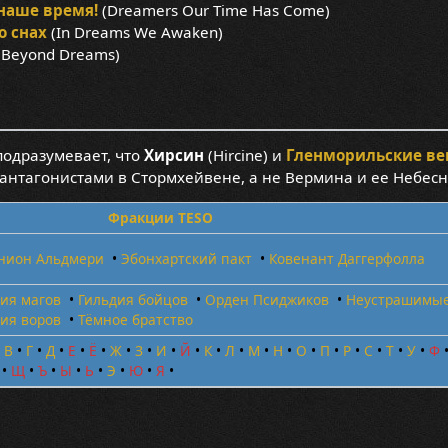
наше время!
(Dreamers Our Time Has Come)
о снах
(In Dreams We Awaken)
 Beyond Dreams)
одразумевает, что
Хирсин
(Hircine) и
Гленморильские в
 антагонистами в Стормхейвене, а не Вермина и ее Небес
Фракции TESO
нион Альдмери
•
Эбонхартский пакт
•
Ковенант Даггерфолла
ия магов
•
Гильдия бойцов
•
Орден Псиджиков
•
Неустрашимы
ия воров
•
Тёмное братство
•
В
•
Г
•
Д
•
Е
•
Ё
•
Ж
•
З
•
И
•
Й
•
К
•
Л
•
М
•
Н
•
О
•
П
•
Р
•
С
•
Т
•
У
•
Ф
•
Щ
•
Ъ
•
Ы
•
Ь
•
Э
•
Ю
•
Я
•