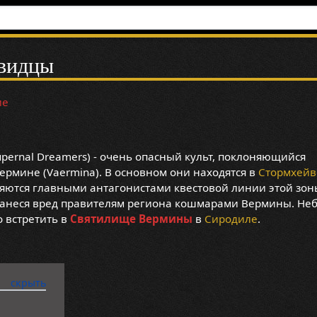
видцы
ие
и
upernal Dreamers) - очень опасный культ, поклоняющийся
ермине (Vaermina). В основном они находятся в
Стормхейв
ются главными антагонистами квестовой линии этой зоны
 нанеся вред правителям региона кошмарами Вермины. Не
 встретить в
Святилище Вермины
в
Сиродиле
.