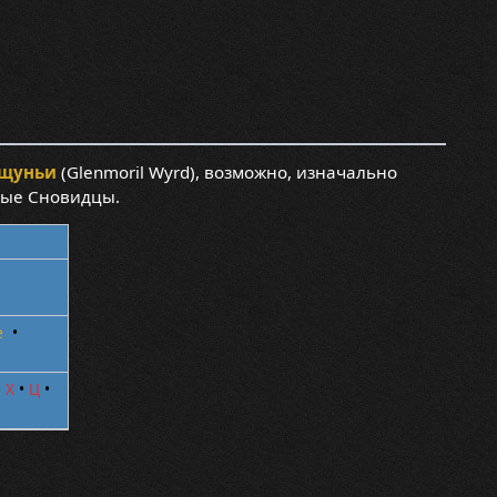
ещуньи
(Glenmoril Wyrd), возможно, изначально
ные Сновидцы.
е
•
•
Х
•
Ц
•