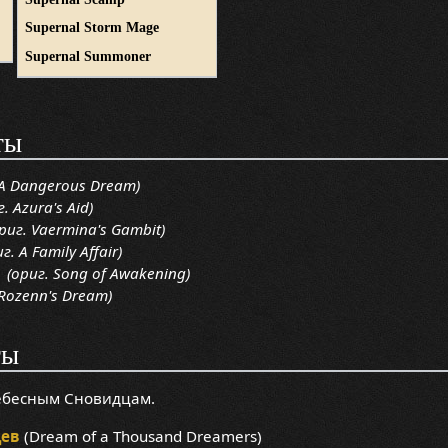
Supernal Storm Mage
Supernal Summoner
ты
A Dangerous Dream)
. Azura's Aid)
иг. Vaermina's Gambit)
. A Family Affair)
(ориг. Song of Awakening)
Rozenn's Dream)
ты
Небесным Сновидцам.
цев
(Dream of a Thousand Dreamers)