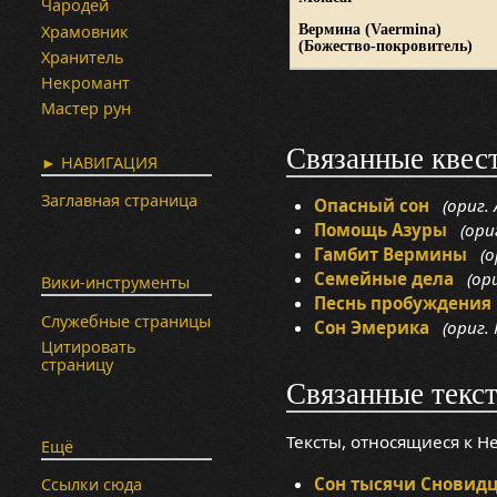
Чародей
Храмовник
Вермина
(Vaermina)
(Божество-покровитель)
Хранитель
Некромант
Мастер рун
Связанные квес
► НАВИГАЦИЯ
Заглавная страница
Опасный сон
(ориг. 
Помощь Азуры
(ориг
Гамбит Вермины
(ор
Семейные дела
(ориг
Вики-инструменты
Песнь пробуждения
Служебные страницы
Сон Эмерика
(ориг. 
Цитировать
страницу
Связанные текс
Тексты, относящиеся к 
Ещё
Сон тысячи Сновид
Ссылки сюда