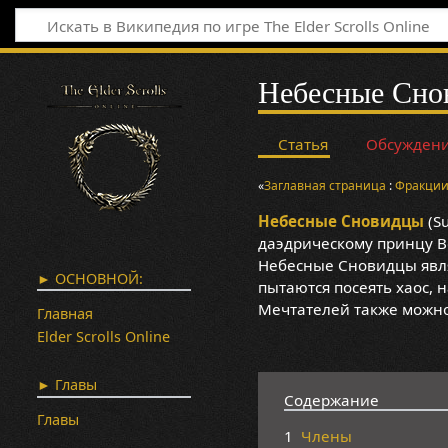
Небесные Сно
Статья
Обсужден
«
Заглавная страница
:
Фракци
Небесные Сновидцы
(S
даэдрическому принцу В
Небесные Сновидцы явля
► ОСНОВНОЙ:
пытаются посеять хаос,
Мечтателей также можно
Главная
Elder Scrolls Online
► Главы
Содержание
Главы
1
Члены