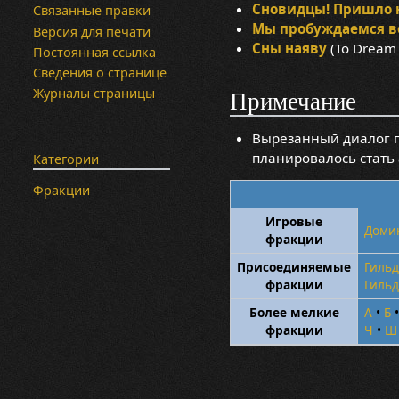
Сновидцы! Пришло 
Связанные правки
Мы пробуждаемся в
Версия для печати
Сны наяву
(To Dream
Постоянная ссылка
Сведения о странице
Журналы страницы
Примечание
Вырезанный диалог п
планировалось стать
Категории
Фракции
Игровые
Доми
фракции
Присоединяемые
Гильд
фракции
Гильд
Более мелкие
А
•
Б
фракции
Ч
•
Ш