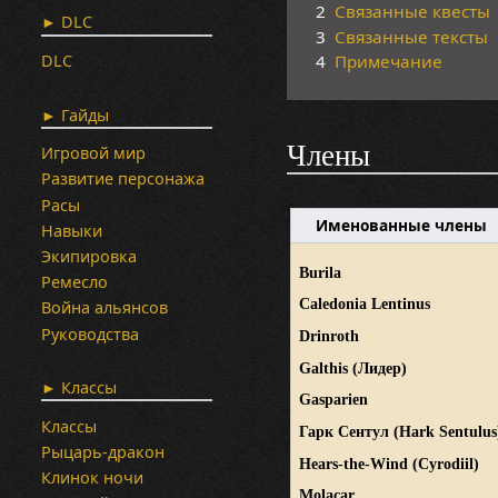
2
Связанные квесты
► DLC
3
Связанные тексты
DLC
4
Примечание
► Гайды
Члены
Игровой мир
Развитие персонажа
Расы
Именованные члены
Навыки
Экипировка
Burila
Ремесло
Caledonia Lentinus
Война альянсов
Руководства
Drinroth
Galthis (Лидер)
► Классы
Gasparien
Классы
Гарк Сентул
(Hark Sentulus
Рыцарь-дракон
Hears-the-Wind (Cyrodiil)
Клинок ночи
Molacar