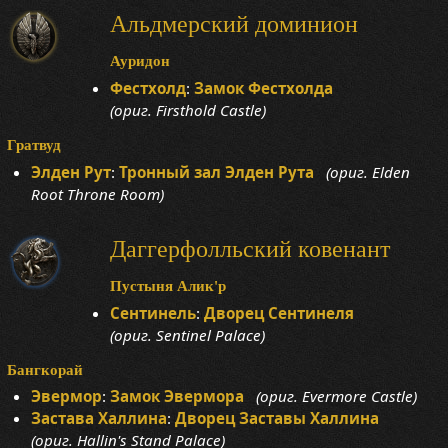
Альдмерский доминион
Ауридон
Фестхолд
:
Замок Фестхолда
(ориг. Firsthold Castle)
Гратвуд
Элден Рут
:
Тронный зал Элден Рута
(ориг. Elden
Root Throne Room)
Даггерфолльский ковенант
Пустыня Алик'р
Сентинель
:
Дворец Сентинеля
(ориг. Sentinel Palace)
Бангкорай
Эвермор
:
Замок Эвермора
(ориг. Evermore Castle)
Застава Халлина
:
Дворец Заставы Халлина
(ориг. Hallin's Stand Palace)