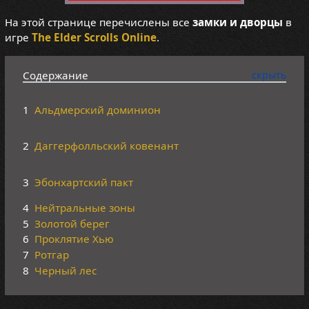
На этой странице перечислены все
замки и дворцы
в
игре
The Elder Scrolls Online
.
Содержание
1
Альдмерский доминион
2
Даггерфолльский ковенант
3
Эбонхартский пакт
4
Нейтральные зоны
5
Золотой берег
6
Проклятие Хью
7
Ротгар
8
Черный лес