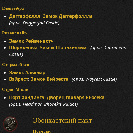
Гленумбра
Даггерфоллл
:
Замок Даггерфоллла
(ориг. Daggerfall Castle)
Ривенспайр
Замок Рейвенвотч
Шорнхельм
:
Замок Шорнхельма
(ориг. Shornhelm
Castle)
Стормхейвен
Замок Алькаир
Вэйрест
:
Замок Вэйреста
(ориг. Wayrest Castle)
Строс М'кай
Порт Хандинга
:
Дворец главаря Бьосека
(ориг. Headman Bhosek's Palace)
Эбонхартский пакт
Истмарк