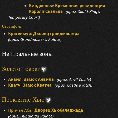
Виндхельм
:
Временная резиденция
Короля-Скальда
(ориг. Skald-King's
Temporary Court)
Стоунфолз
Крагенмур
:
Дворец грандмастера
(ориг. Grandmaster's Palace)
Нейтральные зоны
Золотой берег
Анвил
:
Замок Анвила
(ориг. Anvil Castle)
Кватч
:
Замок Кватча
(ориг. Castle Kvatch)
Проклятие Хью
Причал Абы
:
Дворец Хьюбаладжада
(ориг. Hubalajad Palace)