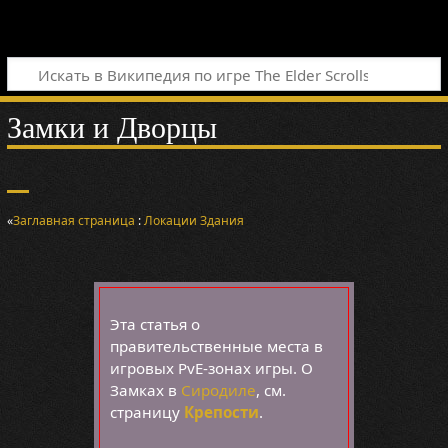
Замки и Дворцы
«
Заглавная страница
:
Локации
Здания
Эта статья о
правительственные места в
игровых PvE-зонах игры. О
Замках в
Сиродиле
, см.
страницу
Крепости
.